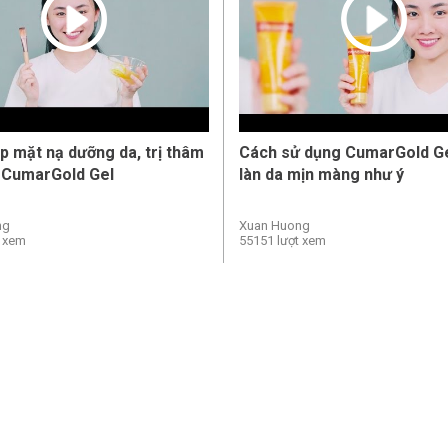
p mặt nạ dưỡng da, trị thâm
Cách sử dụng CumarGold Ge
 CumarGold Gel
làn da mịn màng như ý
ng
Xuan Huong
t xem
55151 lượt xem