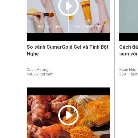
So sánh CumarGold Gel và Tinh Bột
Cách đắ
Nghệ
sạm với
Xuan Huong
Xuan Huo
54676 lượt xem
36911 lượ