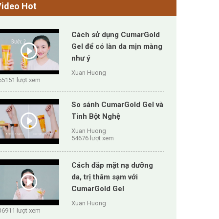
Video Hot
Cách sử dụng CumarGold
Gel để có làn da mịn màng
như ý
Xuan Huong
55151 lượt xem
So sánh CumarGold Gel và
Tinh Bột Nghệ
Xuan Huong
54676 lượt xem
Cách đắp mặt nạ dưỡng
da, trị thâm sạm với
CumarGold Gel
Xuan Huong
36911 lượt xem