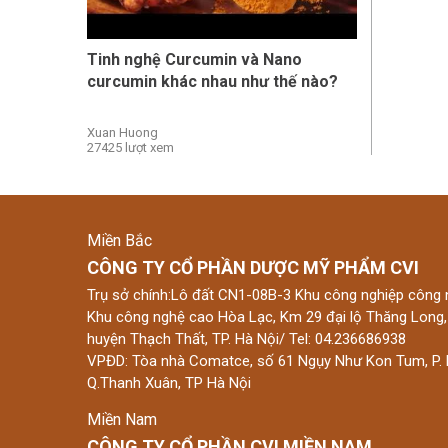
Tinh nghệ Curcumin và Nano
curcumin khác nhau như thế nào?
Xuan Huong
27425 lượt xem
Miền Bắc
CÔNG TY CỔ PHẦN DƯỢC MỸ PHẨM CVI
Trụ sở chính:Lô đất CN1-08B-3 Khu công nghiệp công 
Khu công nghệ cao Hòa Lạc, Km 29 đại lộ Thăng Long,
huyện Thạch Thất, TP. Hà Nội/ Tel: 04.236686938
VPĐD: Tòa nhà Comatce, số 61 Ngụy Như Kon Tum, P. 
Q.Thanh Xuân, TP Hà Nội
Miền Nam
CÔNG TY CỔ PHẦN CVI MIỀN NAM