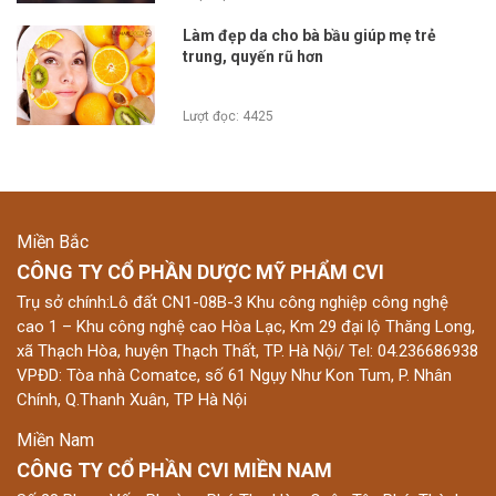
Làm đẹp da cho bà bầu giúp mẹ trẻ
trung, quyến rũ hơn
Lượt đọc: 4425
Miền Bắc
CÔNG TY CỔ PHẦN DƯỢC MỸ PHẨM CVI
Trụ sở chính:Lô đất CN1-08B-3 Khu công nghiệp công nghệ
cao 1 – Khu công nghệ cao Hòa Lạc, Km 29 đại lộ Thăng Long,
xã Thạch Hòa, huyện Thạch Thất, TP. Hà Nội/ Tel: 04.236686938
VPĐD: Tòa nhà Comatce, số 61 Ngụy Như Kon Tum, P. Nhân
Chính, Q.Thanh Xuân, TP Hà Nội
Miền Nam
CÔNG TY CỔ PHẦN CVI MIỀN NAM