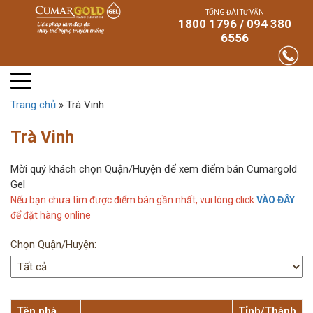
TỔNG ĐÀI TƯ VẤN
1800 1796 / 094 380
6556
Trang chủ
»
Trà Vinh
Trà Vinh
Mời quý khách chọn Quận/Huyện để xem điểm bán Cumargold
Gel
Nếu bạn chưa tìm được điểm bán gần nhất, vui lòng click
VÀO ĐÂY
để đặt hàng online
Chọn Quận/Huyện:
Tên nhà
Tỉnh/Thành