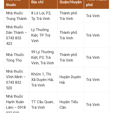
Địa chỉ
Quận/Huyện
thuốc
phố
Nhà thuốc
8 Lê Lợi, P2,
Thành phố
Trà Vinh
Trung Thành
Tp Trà Vinh
Trà Vinh
Nhà thuốc
Lý Thường
Dân Thành –
Thành phố
Kiệt, TP Trà
Trà Vinh
0743 853
Trà Vinh
Vinh
423
99 Lý Thường
Nhà Thuốc
Thành phố
Kiệt, P3, Trà
Trà Vinh
Tòng Thọ
Trà Vinh
Vinh, Trà Vinh
Nhà thuốc
Khóm 1, Thị
Vĩnh Minh –
Huyện Duyên
Xã Duyên Hải,
Trà Vinh
0743 832
Hải
Trà Vinh
520
Nhà thuốc
Hạnh Xuân
TT Cầu Quan,
Huyện Tiểu
Trà Vinh
Lâm – 0918
Trà Vinh
Cần