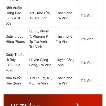
032 010
Nhà thuốc
Hồng Đào –
42C, Kho Dầu,
Thành phố
Trà Vinh
0939 418
TP Trà Vinh
Trà Vinh
558
QL 60, Khóm
Quầy thuốc
4, Phường 8,
Thành phố
Trà Vinh
Hồng Phước
Tp Trà Vinh,
Trà Vinh
Trà Vinh
Quầy Thuốc
Út Bảy –
Huyện Càng
Huyện Càng
Trà Vinh
0166 552
Long, Trà Vinh
Long
4076
Nhà thuốc
119 Lê Lợi, K1,
Thành phố
Trà Vinh
Huệ Quần
P3, Trà Vinh
Trà Vinh