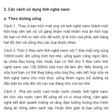
2. Các cách sử dụng tinh nghệ nano
a. Theo đường uống
Cách 1 : Thay vì bạn trộn mật ong với tinh nghệ nano thành một
hỗn hợp sền sệt rồi cố gắng nhắm mắt nhắm mũi ăn hỗn hợp
đó bạn có thể vo viên cho dễ nuốt, tỷ lệ trộn vừa phải, viên bằng
hạt đỗ đen và uống như các loại thuốc khác.
Cách 2 :Trộn 2 thìa cafe tinh nghệ nano với 1 thìa mật ong cùng
100ml nước ấm uống một hơi nhé, uống quen cũng ngon lắm,
lại chữa đau họng nữa. Hoặc bạn có thể cho 2 thìa cafe tinh
nghệ nano vào 150-200ml sữa tươi đã làm ấm. Nếu không có
sữa tươi bạn có thể thay bằng sữa ông thọ, việc kết hợp sữa và
tinh nghệ nano cho một thức uống thơm ngon, bổ dưỡng và
đặc biệt lợi sữa đối với các mẹ đang cho con bú nhé.
Cách 3 : Pha với nước cam hoặc nước chanh, tinh nghệ nano
khi cho vào nước cam để uống sẽ có vị chua nồng, cảm giác
nghệ kết dính quanh miệng và răng. Bạn tưởng tượng như mình
đang ăn hồng xiêm xanh vậy. Hoặc đơn giản là bạn uống với