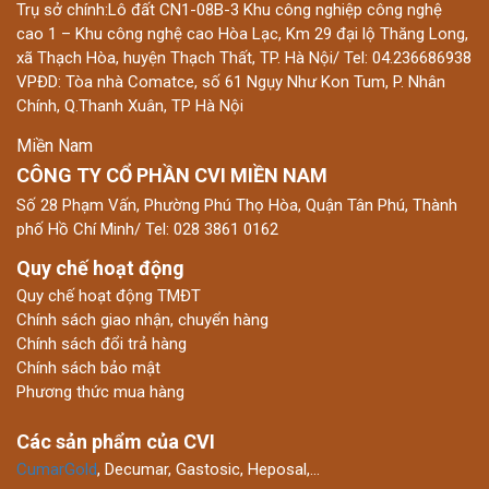
Trụ sở chính:Lô đất CN1-08B-3 Khu công nghiệp công nghệ
cao 1 – Khu công nghệ cao Hòa Lạc, Km 29 đại lộ Thăng Long,
xã Thạch Hòa, huyện Thạch Thất, TP. Hà Nội/ Tel: 04.236686938
VPĐD: Tòa nhà Comatce, số 61 Ngụy Như Kon Tum, P. Nhân
Chính, Q.Thanh Xuân, TP Hà Nội
Miền Nam
CÔNG TY CỔ PHẦN CVI MIỀN NAM
Số 28 Phạm Vấn, Phường Phú Thọ Hòa, Quận Tân Phú, Thành
phố Hồ Chí Minh/ Tel: 028 3861 0162
Quy chế hoạt động
Quy chế hoạt động TMĐT
Chính sách giao nhận, chuyển hàng
Chính sách đổi trả hàng
Chính sách bảo mật
Phương thức mua hàng
Các sản phẩm của CVI
CumarGold
, Decumar, Gastosic, Heposal,…