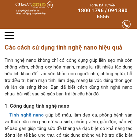
TỔNG ĐÀI TƯ VẤN
1800 1796 / 094 380
6556
Các cách sử dụng tinh nghệ nano hiệu quả
Tinh nghệ nano không chỉ có công dụng giúp liền sẹo mà còn
chống viêm, chống oxy hóa mạnh, mang lại rất nhiều tác dụng
hữu ích khác đối với sức khỏe con người như, phòng ngừa, hỗ
trợ điều trị bệnh mạn tính, làm đẹp, mang lại vóc dáng thon gọn
và làn da sáng khỏe. Bạn đã biết cách dùng tinh nghệ nano
chưa, bài viết sau sẽ giúp bạn trả lời câu hỏi đó.
1. Công dụng tinh nghệ nano
–
Tinh nghệ nano
giúp bổ máu, làm đẹp da, phòng bệnh sản
và thừa cân cho phụ nữ sau sinh, chống viêm, giải độc, bảo vệ
tế bào gan giúp tăng sức đề kháng và đặc biệt có khả năng tác
động lên tế bào ung thư, có tác dụng phòng và hỗ trợ đặc biệt