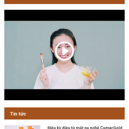
Tin tức
Điều kỳ diệu từ mặt nạ nghệ CumarGold