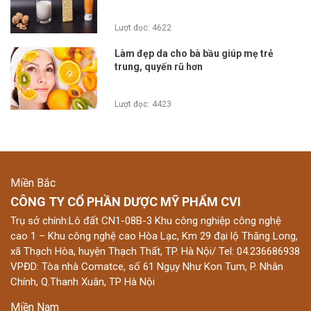
Lượt đọc: 4622
Làm đẹp da cho bà bầu giúp mẹ trẻ
trung, quyến rũ hơn
Lượt đọc: 4423
Miền Bắc
CÔNG TY CỔ PHẦN DƯỢC MỸ PHẨM CVI
Trụ sở chính:Lô đất CN1-08B-3 Khu công nghiệp công nghệ
cao 1 – Khu công nghệ cao Hòa Lạc, Km 29 đại lộ Thăng Long,
xã Thạch Hòa, huyện Thạch Thất, TP. Hà Nội/ Tel: 04.236686938
VPĐD: Tòa nhà Comatce, số 61 Ngụy Như Kon Tum, P. Nhân
Chính, Q.Thanh Xuân, TP Hà Nội
Miền Nam