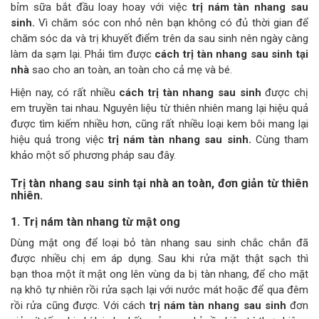
bỉm sữa bắt đầu loay hoay với việc
trị nám tàn nhang sau
sinh.
Vì chăm sóc con nhỏ nên bạn không có đủ thời gian để
chăm sóc da và trị khuyết điểm trên da sau sinh nên ngày càng
làm da sạm lại. Phải tìm được
cách trị tàn nhang sau sinh tại
nhà
sao cho an toàn, an toàn cho cả mẹ và bé.
Hiện nay, có rất nhiều
cách trị tàn nhang sau sinh
được chị
em truyền tai nhau. Nguyên liệu từ thiên nhiên mang lại hiệu quả
được tìm kiếm nhiều hơn, cũng rất nhiều loại kem bôi mang lại
hiệu quả trong việc
trị nám tàn nhang sau sinh.
Cùng tham
khảo một số phương pháp sau đây.
Trị tàn nhang sau sinh tại nhà an toàn, đơn giản từ thiên
nhiên.
1. Trị nám tàn nhang từ mật ong
Dùng mật ong để loại bỏ tàn nhang sau sinh chắc chắn đã
được nhiều chị em áp dụng. Sau khi rửa mặt thật sạch thì
bạn thoa một ít mật ong lên vùng da bị tàn nhang, để cho mặt
nạ khô tự nhiên rồi rửa sạch lại với nước mát hoặc để qua đêm
rồi rửa cũng được. Với cách
trị nám tàn nhang sau sinh
đơn