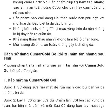
không chứa Corticoid. Sản phẩm giúp
trị nám tàn nhang
sau sinh
an toàn, dùng được cho da nhạy cảm của phụ
nữ sau sinh.
Sản phẩm bào chế dạng Gel thân nước nên phù hợp với
mọi loại da. Đặc biệt là da dầu bị mụn.
Không bết dính, không để lại màu vàng trên da nên không
lo bị dây bẩn ra quần áo
Khả năng thẩm thấu nhanh không làm bít lỗ chân lông.
Mùi hương dễ chịu, an toàn, không gây kích ứng da.
Cách sử dụng CumarGold Gel để trị nám tàn nhang sau
sinh
Phương pháp
trị tàn nhang sau sinh tại nhà
với
CumarGold
Gel
hết sức đơn giản.
1. Đắp mặt nạ CumarGold Gel
Bước 1: Sử dụng sữa rửa mặt để rửa sạch các bụi bẩn và bã
nhờn trên da.
Bước 2: Lấy 1 lượng gel vừa đủ. Chấm lần lượt lên các vùng da
trán, hai bên má, cằm và mũi. Sau đó dùng bàn tay massage