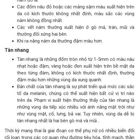
nám đó là:
Các đốm nâu đỏ hoặc các mảng sậm màu xuất hiện trên
da có kích thước không nhất định, màu sắc các vùng
nám không đồng nhất.
Các vết nám thường xuất hiện ở gò má, trán, mũi và
thường đối xứng hai bên.
Khi ra nắng nám da thường đậm màu hơn.
Tàn nhang
Tàn nhang là những đốm tròn nhỏ từ 1-5mm có màu nâu
nhạt hoặc đậm, vàng hoặc đen xuất hiện trên bề mặt da
theo từng đám, không có kích thước nhất định, thường
đậm màu hơn những vùng da xung quanh.
Bản chất của tàn nhang là sự phát triển quá mức các sắc
tố da melanin, chúng có thể xuất hiện bất cứ vị trí nào
trên da. Phạm vi xuất hiện thường thấy của tàn nhang là
những vùng da tiếp xúc nhiều với ánh nắng mặt trời như
như vùng mặt, cổ, lưng, bả vai. Tuy nhiên, vùng da dễ bị
tàn nhang nhất là hai bên gò má và mũi…
Thời kỳ mang thai là giai đoạn cơ thể phụ nữ có nhiều biến đổi
rối loạn trong các cơ quan như đường tiêu hóa, tĩnh mạch, thần