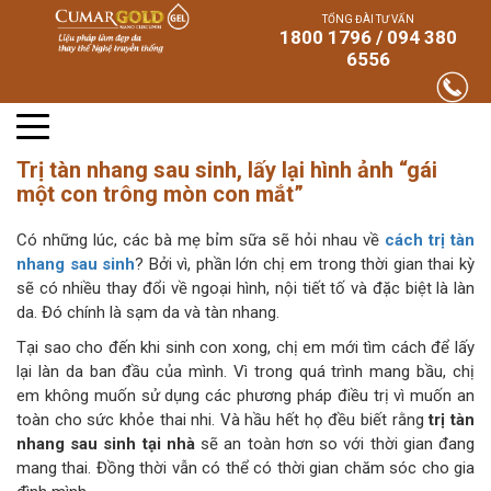
TỔNG ĐÀI TƯ VẤN
1800 1796 / 094 380
6556
Trị tàn nhang sau sinh, lấy lại hình ảnh “gái
một con trông mòn con mắt”
Có những lúc, các bà mẹ bỉm sữa sẽ hỏi nhau về
cách trị tàn
nhang sau sinh
? Bởi vì, phần lớn chị em trong thời gian thai kỳ
sẽ có nhiều thay đổi về ngoại hình, nội tiết tố và đặc biệt là làn
da. Đó chính là sạm da và tàn nhang.
Tại sao cho đến khi sinh con xong, chị em mới tìm cách để lấy
lại làn da ban đầu của mình. Vì trong quá trình mang bầu, chị
em không muốn sử dụng các phương pháp điều trị vì muốn an
toàn cho sức khỏe thai nhi. Và hầu hết họ đều biết rằng
trị tàn
nhang sau sinh tại nhà
sẽ an toàn hơn so với thời gian đang
mang thai. Đồng thời vẫn có thể có thời gian chăm sóc cho gia