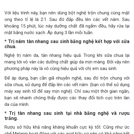
Với liệu trình này, bạn nên dùng bột nghệ trộn chung cùng mật
ong theo tỉ lệ là 2:1. Sau đó đắp đều lên các vết nám. Sau
khoảng 15 phút, lúc này dưỡng chất đã ngấm đều, hãy rửa lại
mặt bằng nước sạch. Áp dụng 3 lần mỗi tuần.
* Trị nám tàn nhang sau sinh bằng nghệ kết hợp với sữa
chua.
Nghệ trị nám da, tàn nhang hiệu quả. Trong khi sữa chua lại
mang tới vô vàn các dưỡng chất giúp da mịn màng. Bởi vậy nên
phương pháp này là vô cùng hiệu quả với chị em sau sinh.
Để áp dụng, bạn cần giã nhuyễn nghệ, sau đó trộn chung với
sữa chua, sử dụng để đắp lên các vết nám. (bạn có thể sử dụng
máy xay sinh tố để xay mịn nghệ). Chỉ sau một thời gian ngắn,
bạn sẽ nhanh chóng thấy được các thay đổi tích cực trên làn
da của mình.
* Trị tàn nhang sau sinh tại nhà bằng nghệ và rượu
trắng.
Rượu sở hữu khả năng kháng khuẩn cực kỳ tốt. Cũng như ức
chế Melanin hoạt động với các acid hữu cơ nên có khả năng kết