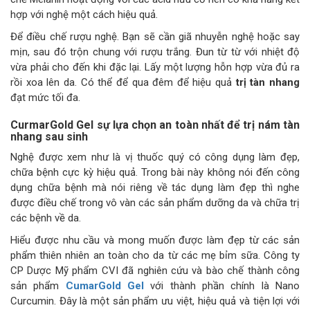
hợp với nghệ một cách hiệu quả.
Để điều chế rượu nghệ. Bạn sẽ cần giã nhuyễn nghệ hoặc say
mịn, sau đó trộn chung với rượu trắng. Đun từ từ với nhiệt độ
vừa phải cho đến khi đặc lại. Lấy một lượng hỗn hợp vừa đủ ra
rồi xoa lên da. Có thể để qua đêm để hiệu quả
trị tàn nhang
đạt mức tối đa.
CurmarGold Gel sự lựa chọn an toàn nhất để trị nám tàn
nhang sau sinh
Nghệ được xem như là vị thuốc quý có công dụng làm đẹp,
chữa bệnh cực kỳ hiệu quả. Trong bài này không nói đến công
dụng chữa bệnh mà nói riêng về tác dụng làm đẹp thì nghe
được điều chế trong vô vàn các sản phẩm dưỡng da và chữa trị
các bệnh về da.
Hiểu được nhu cầu và mong muốn được làm đẹp từ các sản
phẩm thiên nhiên an toàn cho da từ các mẹ bỉm sữa. Công ty
CP Dược Mỹ phẩm CVI đã nghiên cứu và bào chế thành công
sản phẩm
CumarGold Gel
với thành phần chính là Nano
Curcumin. Đây là một sản phẩm ưu việt, hiệu quả và tiện lợi với