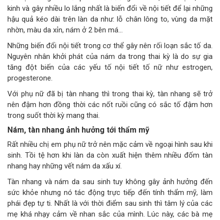
kinh và gây nhiều lo lắng nhất là biến đổi về nội tiết để lại những
hậu quả kéo dài trên làn da như: lỗ chân lông to, vùng da mặt
nhờn, màu da xỉn, nám ở 2 bên má…
Những biến đổi nội tiết trong cơ thể gây nên rối loạn sắc tố da.
Nguyên nhân khởi phát của nám da trong thai kỳ là do sự gia
tăng đột biến của các yếu tố nội tiết tố nữ như estrogen,
progesterone.
Với phụ nữ đã bị tàn nhang thì trong thai kỳ, tàn nhang sẽ trở
nên đậm hơn đồng thời các nốt ruồi cũng có sắc tố đậm hơn
trong suốt thời kỳ mang thai.
Nám, tàn nhang ảnh hưởng tới thẩm mỹ
Rất nhiều chị em phụ nữ trở nên mặc cảm về ngoại hình sau khi
sinh. Tồi tệ hơn khi làn da còn xuất hiện thêm nhiều đốm tàn
nhang hay những vết nám da xấu xí.
Tàn nhang và nám da sau sinh tuy không gây ảnh hưởng đến
sức khỏe nhưng nó tác động trực tiếp đến tính thẩm mỹ, làm
phái đẹp tự ti. Nhất là với thời điểm sau sinh thì tâm lý của các
mẹ khá nhạy cảm về nhan sắc của mình. Lúc này, các bà mẹ