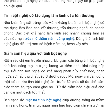
thể pha tinh bột nghệ với sữa ấm uống hàng ngày sẽ giúp giảm
ho hiệu quả.
Tinh bột nghệ có tác dụng làm lành các tổn thương
Nhờ khả năng sát trùng, tiêu viêm kháng khuẩn tinh bột nghệ có
tác dụng làm lành các vết thương, tổn thương ngoài da nhanh
chóng. Đặc biệt khả năng làm lành sẹo nhanh chóng, làm se
các nốt mụn,
xóa mờ thâm nám bằng nghệ
. Đồng thời tinh bột
nghệ giúp điều trị một số bệnh viêm da, bệnh vẩy nến…
Giảm cân hiệu quả với tinh bột nghệ
Rất nhiều chị em truyền nhau bí kíp giảm cân bằng tinh bột nghệ
nhờ khả năng duy trì trọng lượng và kiểm soát khả năng hấp
thụ. Bởi tinh bột nghệ có khả năng phân hủy chất béo, ngăn
ngừa sự hấp thụ chất béo ở đường ruột. Mỗi ngày chỉ cần uống
một cốc nước tinh bột nghệ ấm trước 30 phút sẽ ức chế cảm
giác thèm ăn, tạo cảm giác no. Từ đó giảm béo hiệu quả cho
bạn gái một cách tốt nhất.
Bên cạnh đó
mặt nạ tinh bột nghệ
giúp dưỡng trắng da mềm
mịn sáng hồng, trị mụn, ngừa mụn hữu hiệu giúp chị em giữ mãi