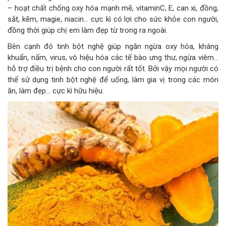
– hoạt chất chống oxy hóa mạnh mẽ, vitaminC, E, can xi, đồng,
sắt, kẽm, magie, niacin… cực kì có lợi cho sức khỏe con người,
đồng thời giúp chị em làm đẹp từ trong ra ngoài.
Bên cạnh đó tinh bột nghệ giúp ngăn ngừa oxy hóa, kháng
khuẩn, nấm, virus, vô hiệu hóa các tế bào ưng thư, ngừa viêm…
hỗ trợ điều trị bệnh cho con người rất tốt. Bởi vậy mọi người có
thể sử dụng tinh bột nghệ để uống, làm gia vị trong các món
ăn, làm đẹp… cực kì hữu hiệu.