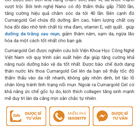
vượt trội. Bởi tinh nghệ Nano có độ thẩm thấu gấp 7500 lần,
tăng cường hiệu quả chăm sóc da tới 40 lần. Bên cạnh đó
Cumargold Gel chứa độ dưỡng ẩm cao, hàm lượng chất oxy
hóa dồi dào nhờ tinh chất từ nha đam, vitamin E, việt quất… giúp
dưỡng da trắng sau mụn
, giảm thâm nám, sạm da, ngừa lão
hóa da một cách tốt nhất cho bạn gái.
Cumargold Gel được nghiên cứu bởi Viện Khoa Học Công Nghệ
Việt Nam với quy trình sản xuất hiện đại giúp tăng cường khả
năng nuôi dưỡng bảo vệ da tốt nhất. Được bào chế dưới dạng
thân nước khi thoa Cumargold Gel lên da bạn sẽ thấy tốc độ
thẩm thấu vào da rất nhanh, không gây nhờn dính, bít tắc lỗ
chân lông tránh tình trạng nổi mụn. Ngoài ra Cumargold Gel có
khả năng ức chế gốc tự do, kích thích collagen tăng sinh mạnh
mẽ duy trì làn da căng mịn săn chắc tự nhiên.