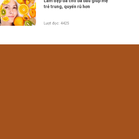
Làm đẹp da cho bà bầu giúp mẹ
trẻ trung, quyến rũ hơn
Lượt đọc: 4425