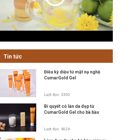
Tin tức
Điều kỳ diệu từ mặt nạ nghệ
CumarGold Gel
Lượt đọc: 3300
Bí quyết có làn da đẹp từ
CumarGold Gel cho bà bầu
Lượt đọc: 4624