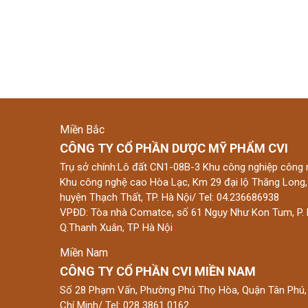
Miền Bắc
CÔNG TY CỔ PHẦN DƯỢC MỸ PHẨM CVI
Trụ sở chính:Lô đất CN1-08B-3 Khu công nghiệp công 
Khu công nghệ cao Hòa Lạc, Km 29 đại lộ Thăng Long,
huyện Thạch Thất, TP. Hà Nội/ Tel: 04.236686938
VPĐD: Tòa nhà Comatce, số 61 Ngụy Như Kon Tum, P. 
Q.Thanh Xuân, TP Hà Nội
Miền Nam
CÔNG TY CỔ PHẦN CVI MIỀN NAM
Số 28 Phạm Vấn, Phường Phú Thọ Hòa, Quận Tân Phú,
Chí Minh/ Tel: 028 3861 0162