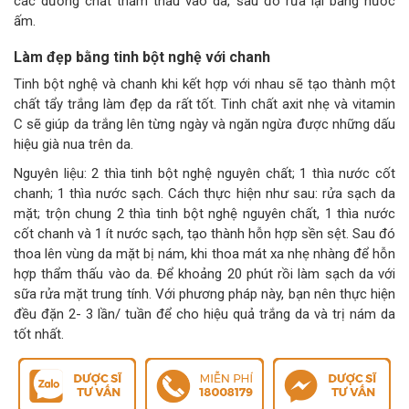
các dưỡng chất thẩm thấu vào da, sau đó rửa lại bằng nước
ấm.
Làm đẹp bằng tinh bột nghệ với chanh
Tinh bột nghệ và chanh khi kết hợp với nhau sẽ tạo thành một
chất tẩy trắng làm đẹp da rất tốt. Tinh chất axit nhẹ và vitamin
C sẽ giúp da trắng lên từng ngày và ngăn ngừa được những dấu
hiệu già nua trên da.
Nguyên liệu: 2 thìa tinh bột nghệ nguyên chất; 1 thìa nước cốt
chanh; 1 thìa nước sạch. Cách thực hiện như sau: rửa sạch da
mặt; trộn chung 2 thìa tinh bột nghệ nguyên chất, 1 thìa nước
cốt chanh và 1 ít nước sạch, tạo thành hỗn hợp sền sệt. Sau đó
thoa lên vùng da mặt bị nám, khi thoa mát xa nhẹ nhàng để hỗn
hợp thẩm thấu vào da. Để khoảng 20 phút rồi làm sạch da với
sữa rửa mặt trung tính. Với phương pháp này, bạn nên thực hiện
đều đặn 2- 3 lần/ tuần để cho hiệu quả trắng da và trị nám da
tốt nhất.