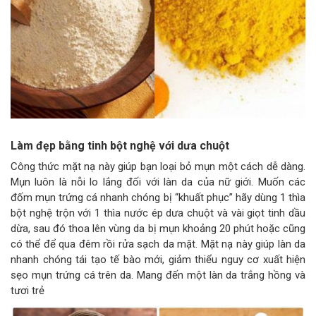
Làm đẹp bằng tinh bột nghệ với dưa chuột
Công thức mặt nạ này giúp bạn loại bỏ mụn một cách dễ dàng.
Mụn luôn là nỗi lo lắng đối với làn da của nữ giới. Muốn các
đốm mụn trứng cá nhanh chóng bị “khuất phục” hãy dùng 1 thìa
bột nghệ trộn với 1 thìa nước ép dưa chuột và vài giọt tinh dầu
dừa, sau đó thoa lên vùng da bị mụn khoảng 20 phút hoặc cũng
có thể để qua đêm rồi rửa sạch da mặt. Mặt nạ này giúp làn da
nhanh chóng tái tạo tế bào mới, giảm thiểu nguy cơ xuất hiện
sẹo mụn trứng cá trên da. Mang đến một làn da trắng hồng và
tươi trẻ