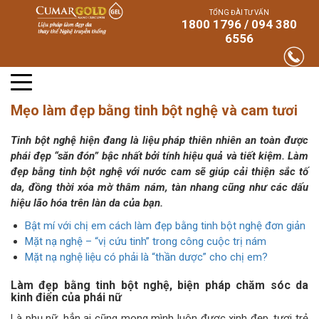
TỔNG ĐÀI TƯ VẤN
1800 1796 / 094 380
6556
Mẹo làm đẹp bằng tinh bột nghệ và cam tươi
Tinh bột nghệ hiện đang là liệu pháp thiên nhiên an toàn được
phái đẹp “săn đón” bậc nhất bởi tính hiệu quả và tiết kiệm. Làm
đẹp bằng tinh bột nghệ với nước cam sẽ giúp cải thiện sắc tố
da, đồng thời xóa mờ thâm nám, tàn nhang cũng như các dấu
hiệu lão hóa trên làn da của bạn.
Bật mí với chị em cách làm đẹp bằng tinh bột nghệ đơn giản
Mặt nạ nghệ – “vị cứu tinh” trong công cuộc trị nám
Mặt nạ nghệ liệu có phải là “thần dược” cho chị em?
Làm đẹp bằng tinh bột nghệ, biện pháp chăm sóc da
kinh điển của phái nữ
Là phụ nữ, hẳn ai cũng mong mình luôn được xinh đẹp, tươi trẻ