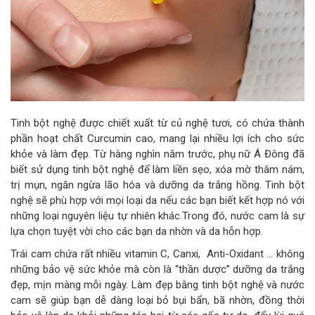
Tinh bột nghệ được chiết xuất từ củ nghệ tươi, có chứa thành
phần hoạt chất Curcumin cao, mang lại nhiều lợi ích cho sức
khỏe và làm đẹp. Từ hàng nghìn năm trước, phụ nữ Á Đông đã
biết sử dụng tinh bột nghệ để làm liền sẹo, xóa mờ thâm nám,
trị mụn, ngăn ngừa lão hóa và dưỡng da trắng hồng. Tinh bột
nghệ sẽ phù hợp với mọi loại da nếu các bạn biết kết hợp nó với
những loại nguyên liệu tự nhiên khác.Trong đó, nước cam là sự
lựa chọn tuyệt vời cho các bạn da nhờn và da hỗn hợp.
Trái cam chứa rất nhiều vitamin C, Canxi, Anti-Oxidant … không
những bảo vệ sức khỏe mà còn là “thần dược” dưỡng da trắng
đẹp, mịn màng mỗi ngày. Làm đẹp bằng tinh bột nghệ và nước
cam sẽ giúp bạn dễ dàng loại bỏ bụi bẩn, bã nhờn, đồng thời