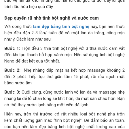
bảo vệ làn da khỏi những tác hại từ các gốc tự do, đẩy lùi quá
trình lão hóa hiệu quả đấy.
Đẹp quyến rũ nhờ tinh bột nghệ và nước cam
Với công thức
làm đẹp bằng tinh bột nghệ
này, bạn nên thực
hiện đều đặn 2-3 lần/ tuần để có một làn da trắng, căng mịn
như ý. Cách làm như sau:
Bước 1:
Trộn đều 3 thìa tinh bột nghệ với 3 thìa nước cam vắt
đến khi tạo thành hỗ hợp sánh mịn. Nên sử dụng tinh bột nghệ
Nano để đạt kết quả tốt nhất.
Bước 2:
Nhẹ nhàng đắp mặt nạ kết hợp massage khoảng 2
đến 3 phút. Tiếp tục thư giãn tầm 15 phút, rồi rửa sạch mặt
bằng nước ấm.
Bước 3:
Cuối cùng, dùng nước lạnh vỗ lên da và massage nhẹ
nhàng lại để lỗ chân lông se khít hơn, da mặt săn chắc hơn. Bạn
có thể thay nước lạnh bằng một viên đá lạnh.
Hiện nay, trên thị trường có rất nhiều loại bột nghệ pha trộn
kém chất lượng gán mác “tinh bột nghệ”. Để đảm bảo an toàn,
các bạn nên làm đẹp bằng tinh bột nghệ chất lượng cao của