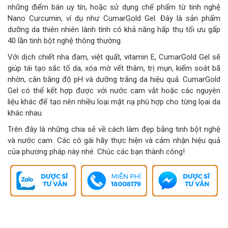
những điểm bán uy tín, hoặc sử dụng chế phẩm từ tinh nghệ
Nano Curcumin, ví dụ như CumarGold Gel. Đây là sản phẩm
dưỡng da thiên nhiên lành tính có khả năng hấp thụ tối ưu gấp
40 lần tinh bột nghệ thông thường.
Với dịch chiết nha đam, việt quất, vitamin E, CumarGold Gel sẽ
giúp tái tạo sắc tố da, xóa mờ vết thâm, trị mụn, kiểm soát bã
nhờn, cân bằng độ pH và dưỡng trắng da hiệu quả. CumarGold
Gel có thể kết hợp được với nước cam vắt hoặc các nguyên
liệu khác để tạo nên nhiều loại mặt nạ phù hợp cho từng lọai da
khác nhau.
Trên đây là những chia sẻ về cách làm đẹp bằng tinh bột nghệ
và nước cam. Các cô gái hãy thực hiện và cảm nhận hiệu quả
của phương pháp này nhé. Chúc các bạn thành công!