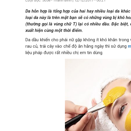
Lượt đọc: 5058 - Thanh Bình
|
12/12/2017 - 00:21
Da hỗn hợp là tổng hợp của hai hay nhiều loại da khá
loại da này là trên mặt bạn sẽ có những vùng bị khô h
(thường gọi là vùng chữ T) lại có nhiều dầu. Đặc biệ
xuất hiện cùng một thời điểm.
Da dầu khiến cho phái nữ gặp không ít khó khăn trong
rau củ, trái cây vào chế độ ăn hằng ngày thì sử dụng
m
liệu pháp được rất nhiều chị em tin dùng.