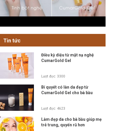
Tin tức
Điều kỳ diệu từ mặt nạ nghệ
CumarGold Gel
Lượt đọc: 3300
Bí quyết có làn da đẹp từ
CumarGold Gel cho bà bầu
Lượt đọc: 4623
Làm đẹp da cho bà bầu giúp mẹ
trẻ trung, quyến rũ hơn