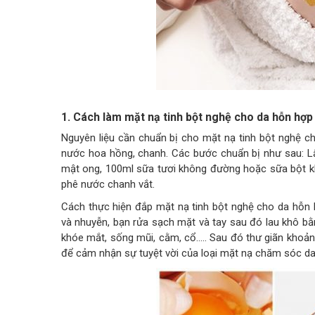
1. Cách làm mặt nạ tinh bột nghệ cho da hỗn hợp
Nguyên liệu cần chuẩn bị cho mặt nạ tinh bột nghệ ch
nước hoa hồng, chanh. Các bước chuẩn bị như sau: Lấy
mật ong, 100ml sữa tươi không đường hoặc sữa bột k
phê nước chanh vắt.
Cách thực hiện đắp mặt nạ tinh bột nghệ cho da hỗn h
và nhuyễn, bạn rửa sạch mặt và tay sau đó lau khô b
khóe mắt, sống mũi, cằm, cổ….. Sau đó thư giãn khoản
để cảm nhận sự tuyệt vời của loại mặt nạ chăm sóc da 