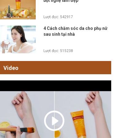
bột nghệ làm đẹp
Lượt đọc: 542917
4 Cách chăm sóc da cho phụ nữ
sau sinh tại nhà
Lượt đọc: 515238
Video