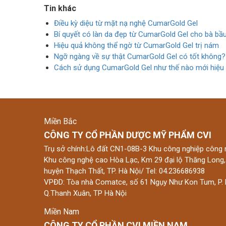
Tin khác
Điều kỳ diệu từ mặt nạ nghệ CumarGold Gel
Bí quyết có làn da đẹp từ CumarGold Gel cho bà bầ
Hiệu quả không thể ngờ từ CumarGold Gel trị nám
Ngỡ ngàng về sự thật CumarGold Gel có tốt không?
Cách sử dụng CumarGold Gel như thế nào mới hiệu
Miền Bắc
CÔNG TY CỔ PHẦN DƯỢC MỸ PHẨM CVI
Trụ sở chính:Lô đất CN1-08B-3 Khu công nghiệp công 
Khu công nghệ cao Hòa Lạc, Km 29 đại lộ Thăng Long,
huyện Thạch Thất, TP. Hà Nội/ Tel: 04.236686938
VPĐD: Tòa nhà Comatce, số 61 Ngụy Như Kon Tum, P. 
Q.Thanh Xuân, TP Hà Nội
Miền Nam
CÔNG TY CỔ PHẦN CVI MIỀN NAM