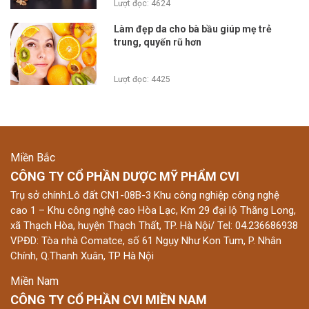
Lượt đọc: 4624
Làm đẹp da cho bà bầu giúp mẹ trẻ
trung, quyến rũ hơn
Lượt đọc: 4425
Miền Bắc
CÔNG TY CỔ PHẦN DƯỢC MỸ PHẨM CVI
Trụ sở chính:Lô đất CN1-08B-3 Khu công nghiệp công nghệ
cao 1 – Khu công nghệ cao Hòa Lạc, Km 29 đại lộ Thăng Long,
xã Thạch Hòa, huyện Thạch Thất, TP. Hà Nội/ Tel: 04.236686938
VPĐD: Tòa nhà Comatce, số 61 Ngụy Như Kon Tum, P. Nhân
Chính, Q.Thanh Xuân, TP Hà Nội
Miền Nam
CÔNG TY CỔ PHẦN CVI MIỀN NAM