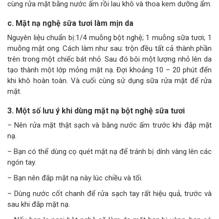
cùng rửa mặt bằng nước ấm rồi lau khô và thoa kem dưỡng ẩm.
c. Mặt nạ nghệ sữa tươi làm mịn da
Nguyên liệu chuẩn bị:1/4 muỗng bột nghệ; 1 muỗng sữa tươi; 1
muỗng mật ong. Cách làm như sau: trộn đều tất cả thành phần
trên trong một chiếc bát nhỏ. Sau đó bôi một lượng nhỏ lên da
tạo thành một lớp mỏng mặt nạ. Đợi khoảng 10 – 20 phút đến
khi khô hoàn toàn. Và cuối cùng sử dụng sữa rửa mặt để rửa
mặt.
3. Một số lưu ý khi dùng mặt nạ bột nghệ sữa tươi
– Nên rửa mặt thật sạch và bằng nước ấm trước khi đắp mặt
nạ.
– Bạn có thể dùng cọ quét mặt nạ để tránh bị dính vàng lên các
ngón tay.
– Bạn nên đắp mặt nạ này lúc chiều và tối.
– Dùng nước cốt chanh để rửa sạch tay rất hiệu quả, trước và
sau khi đắp mặt nạ.