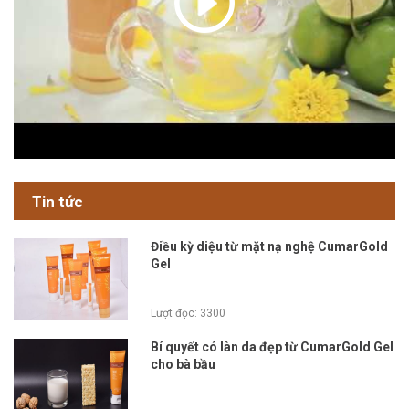
Tin tức
Điều kỳ diệu từ mặt nạ nghệ CumarGold
Gel
Lượt đọc: 3300
Bí quyết có làn da đẹp từ CumarGold Gel
cho bà bầu