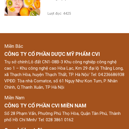
Lượt đọc: 4425
Miền Bắc
CÔNG TY CỔ PHẦN DƯỢC MỸ PHẨM CVI
Trụ sở chính:Lô đất CN1-08B-3 Khu công nghiệp công nghệ
cao 1 – Khu công nghệ cao Hòa Lạc, Km 29 đại lộ Thăng Long,
xã Thạch Hòa, huyện Thạch Thất, TP. Hà Nội/ Tel: 04.236686938
VPĐD: Tòa nhà Comatce, số 61 Ngụy Như Kon Tum, P. Nhân
Chính, Q.Thanh Xuân, TP Hà Nội
Miền Nam
CÔNG TY CỔ PHẦN CVI MIỀN NAM
Số 28 Phạm Vấn, Phường Phú Thọ Hòa, Quận Tân Phú, Thành
phố Hồ Chí Minh/ Tel: 028 3861 0162