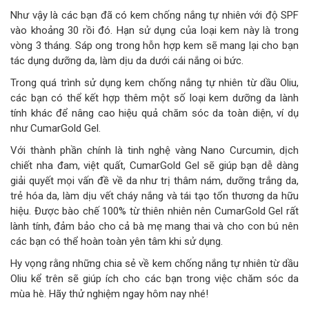
Như vậy là các bạn đã có kem chống nắng tự nhiên với độ SPF
vào khoảng 30 rồi đó. Hạn sử dụng của loại kem này là trong
vòng 3 tháng. Sáp ong trong hỗn hợp kem sẽ mang lại cho bạn
tác dụng dưỡng da, làm dịu da dưới cái nắng oi bức.
Trong quá trình sử dụng kem chống nắng tự nhiên từ dầu Oliu,
các bạn có thể kết hợp thêm một số loại kem dưỡng da lành
tính khác để nâng cao hiệu quả chăm sóc da toàn diện, ví dụ
như CumarGold Gel.
Với thành phần chính là tinh nghệ vàng Nano Curcumin, dịch
chiết nha đam, việt quất, CumarGold Gel sẽ giúp bạn dễ dàng
giải quyết mọi vấn đề về da như trị thâm nám, dưỡng trắng da,
trẻ hóa da, làm dịu vết cháy nắng và tái tạo tổn thương da hữu
hiệu. Được bào chế 100% từ thiên nhiên nên CumarGold Gel rất
lành tính, đảm bảo cho cả bà mẹ mang thai và cho con bú nên
các bạn có thể hoàn toàn yên tâm khi sử dụng.
Hy vọng rằng những chia sẻ về kem chống nắng tự nhiên từ dầu
Oliu kể trên sẽ giúp ích cho các bạn trong việc chăm sóc da
mùa hè. Hãy thử nghiệm ngay hôm nay nhé!