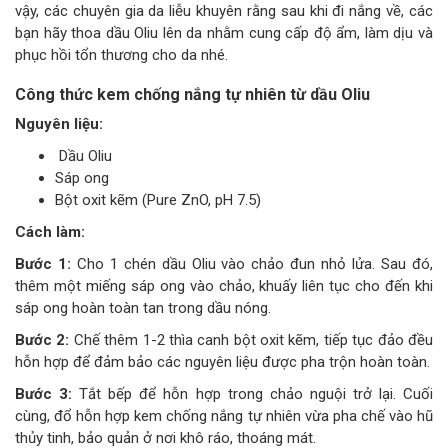
vậy, các chuyên gia da liễu khuyên rằng sau khi đi nắng về, các
bạn hãy thoa dầu Oliu lên da nhằm cung cấp độ ẩm, làm dịu và
phục hồi tổn thương cho da nhé.
Công thức kem chống nắng tự nhiên từ dầu Oliu
Nguyên liệu:
Dầu Oliu
Sáp ong
Bột oxit kẽm (Pure ZnO, pH 7.5)
Cách làm:
Bước 1:
Cho 1 chén dầu Oliu vào chảo đun nhỏ lửa. Sau đó,
thêm một miếng sáp ong vào chảo, khuấy liên tục cho đến khi
sáp ong hoàn toàn tan trong dầu nóng.
Bước 2:
Chế thêm 1-2 thìa canh bột oxit kẽm, tiếp tục đảo đều
hỗn hợp để đảm bảo các nguyên liệu được pha trộn hoàn toàn.
Bước 3:
Tắt bếp để hỗn hợp trong chảo nguội trở lại. Cuối
cùng, đổ hỗn hợp kem chống nắng tự nhiên vừa pha chế vào hũ
thủy tinh, bảo quản ở nơi khô ráo, thoáng mát.