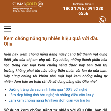
TỔNG ĐÀI TƯ VẤN
1800 1796 / 094 380
6556
Kem chống nắng tự nhiên hiệu quả với dầu
Oliu
Hiện nay, kem chống nắng đang ngày càng trở thành vật dụng
thiết yếu của chị em phụ nữ. Tuy nhiên, những thành phần hóa
học trong các loại kem chống nắng được bày bán trên thị
trường không phải lúc nào cũng thân thiện với làn da của bạn.
Hãy cùng chúng tôi khám phá một loại kem chống nắng tự
nhiên đảm bảo an toàn rất dễ sử dụng bằng dầu Oliu nhé!
Dưỡng trắng da sau sinh hiệu quả 100% với nghệ
Làm đẹp bằng tinh bột nghệ và những điều cần lưu ý
Làm kem chống nắng tự nhiên đơn giản với trái bơ
Sử dụng kem chống nắng tự nhiên với dầu Oliu, bạn đã