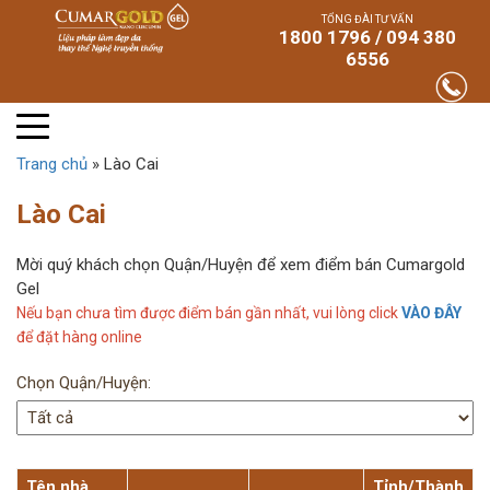
TỔNG ĐÀI TƯ VẤN
1800 1796 / 094 380
6556
Trang chủ
»
Lào Cai
Lào Cai
Mời quý khách chọn Quận/Huyện để xem điểm bán Cumargold
Gel
Nếu bạn chưa tìm được điểm bán gần nhất, vui lòng click
VÀO ĐÂY
để đặt hàng online
Chọn Quận/Huyện:
Tên nhà
Tỉnh/Thành