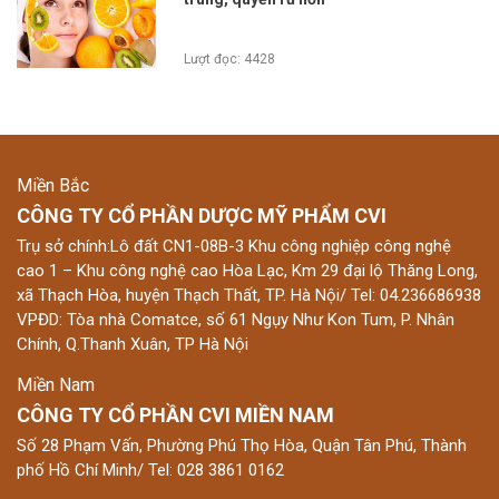
Lượt đọc: 4428
Miền Bắc
CÔNG TY CỔ PHẦN DƯỢC MỸ PHẨM CVI
Trụ sở chính:Lô đất CN1-08B-3 Khu công nghiệp công nghệ
cao 1 – Khu công nghệ cao Hòa Lạc, Km 29 đại lộ Thăng Long,
xã Thạch Hòa, huyện Thạch Thất, TP. Hà Nội/ Tel: 04.236686938
VPĐD: Tòa nhà Comatce, số 61 Ngụy Như Kon Tum, P. Nhân
Chính, Q.Thanh Xuân, TP Hà Nội
Miền Nam
CÔNG TY CỔ PHẦN CVI MIỀN NAM
Số 28 Phạm Vấn, Phường Phú Thọ Hòa, Quận Tân Phú, Thành
phố Hồ Chí Minh/ Tel: 028 3861 0162