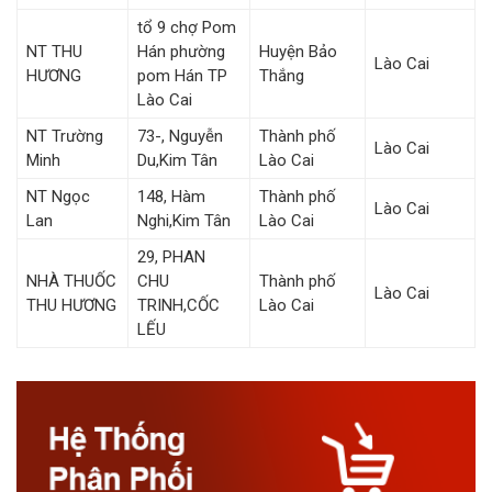
tổ 9 chợ Pom
NT THU
Hán phường
Huyện Bảo
Lào Cai
HƯƠNG
pom Hán TP
Thắng
Lào Cai
NT Trường
73-, Nguyễn
Thành phố
Lào Cai
Minh
Du,Kim Tân
Lào Cai
NT Ngọc
148, Hàm
Thành phố
Lào Cai
Lan
Nghi,Kim Tân
Lào Cai
29, PHAN
NHÀ THUỐC
CHU
Thành phố
Lào Cai
THU HƯƠNG
TRINH,CỐC
Lào Cai
LẾU