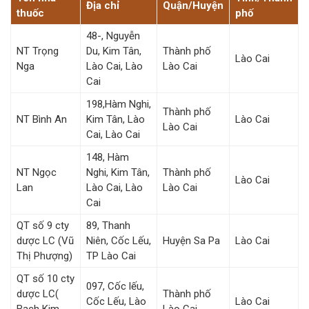
Địa chỉ
Quận/Huyện
thuốc
phố
48-, Nguyễn
NT Trọng
Du, Kim Tân,
Thành phố
Lào Cai
Nga
Lào Cai, Lào
Lào Cai
Cai
198,Hàm Nghi,
Thành phố
NT Bình An
Kim Tân, Lào
Lào Cai
Lào Cai
Cai, Lào Cai
148, Hàm
NT Ngọc
Nghi, Kim Tân,
Thành phố
Lào Cai
Lan
Lào Cai, Lào
Lào Cai
Cai
QT số 9 cty
89, Thanh
dược LC (Vũ
Niên, Cốc Lếu,
Huyện Sa Pa
Lào Cai
Thị Phượng)
TP Lào Cai
QT số 10 cty
097, Cốc lếu,
dược LC(
Thành phố
Cốc Lếu, Lào
Lào Cai