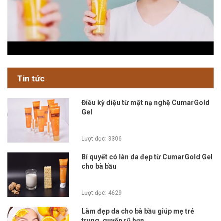
Tin tức
Điều kỳ diệu từ mặt nạ nghệ CumarGold
Gel
Lượt đọc: 3306
Bí quyết có làn da đẹp từ CumarGold Gel
cho bà bầu
Lượt đọc: 4629
Làm đẹp da cho bà bầu giúp mẹ trẻ
trung, quyến rũ hơn