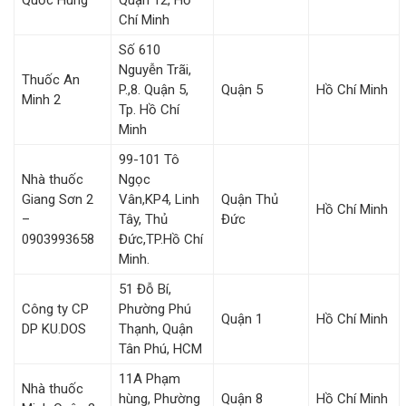
Quốc Hùng
Quận 12, Hồ
Chí Minh
Số 610
Nguyễn Trãi,
Thuốc An
P.,8. Quận 5,
Quận 5
Hồ Chí Minh
Minh 2
Tp. Hồ Chí
Minh
99-101 Tô
Nhà thuốc
Ngọc
Giang Sơn 2
Vân,KP4, Linh
Quận Thủ
Hồ Chí Minh
–
Tây, Thủ
Đức
0903993658
Đức,TP.Hồ Chí
Minh.
51 Đỗ Bí,
Công ty CP
Phường Phú
Quận 1
Hồ Chí Minh
DP KU.DOS
Thạnh, Quận
Tân Phú, HCM
11A Phạm
Nhà thuốc
hùng, Phường
Quận 8
Hồ Chí Minh