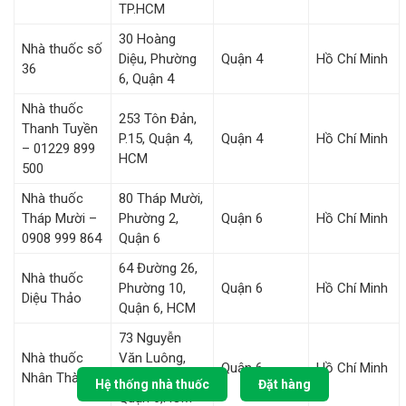
TP.HCM
30 Hoàng
Nhà thuốc số
Diệu, Phường
Quận 4
Hồ Chí Minh
36
6, Quận 4
Nhà thuốc
253 Tôn Đản,
Thanh Tuyền
P.15, Quận 4,
Quận 4
Hồ Chí Minh
– 01229 899
HCM
500
Nhà thuốc
80 Tháp Mười,
Tháp Mười –
Phường 2,
Quận 6
Hồ Chí Minh
0908 999 864
Quận 6
64 Đường 26,
Nhà thuốc
Phường 10,
Quận 6
Hồ Chí Minh
Diệu Thảo
Quận 6, HCM
73 Nguyễn
Nhà thuốc
Văn Luông,
Quận 6
Hồ Chí Minh
Nhân Thành
Phường 10,
Hệ thống nhà thuốc
Đặt hàng
Quận 6,HCM