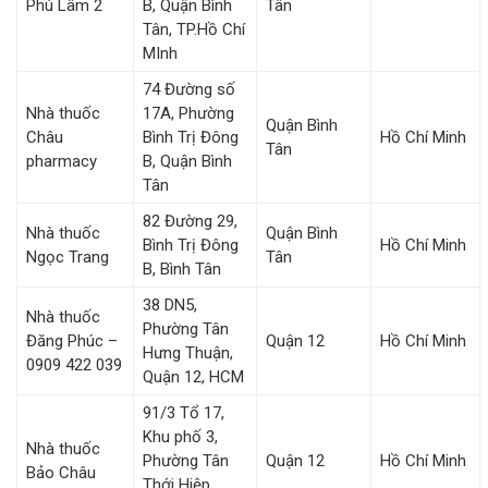
Phú Lâm 2
B, Quận Bình
Tân
Tân, TP.Hồ Chí
MInh
74 Đường số
Nhà thuốc
17A, Phường
Quận Bình
Châu
Bình Trị Đông
Hồ Chí Minh
Tân
pharmacy
B, Quận Bình
Tân
82 Đường 29,
Nhà thuốc
Quận Bình
Bình Trị Đông
Hồ Chí Minh
Ngọc Trang
Tân
B, Bình Tân
38 DN5,
Nhà thuốc
Phường Tân
Đăng Phúc –
Quận 12
Hồ Chí Minh
Hưng Thuận,
0909 422 039
Quận 12, HCM
91/3 Tổ 17,
Khu phố 3,
Nhà thuốc
Phường Tân
Quận 12
Hồ Chí Minh
Bảo Châu
Thới Hiệp,