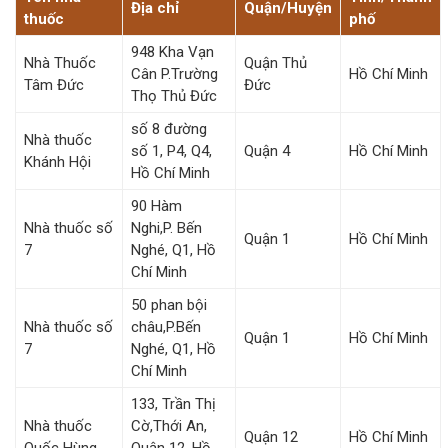
Địa chỉ
Quận/Huyện
thuốc
phố
948 Kha Vạn
Nhà Thuốc
Quận Thủ
Cân P.Trường
Hồ Chí Minh
Tâm Đức
Đức
Thọ Thủ Đức
số 8 đường
Nhà thuốc
số 1, P4, Q4,
Quận 4
Hồ Chí Minh
Khánh Hội
Hồ Chí Minh
90 Hàm
Nhà thuốc số
Nghi,P. Bến
Quận 1
Hồ Chí Minh
7
Nghé, Q1, Hồ
Chí Minh
50 phan bội
Nhà thuốc số
châu,P.Bến
Quận 1
Hồ Chí Minh
7
Nghé, Q1, Hồ
Chí Minh
133, Trần Thị
Nhà thuốc
Cờ,Thới An,
Quận 12
Hồ Chí Minh