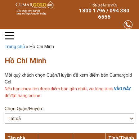
TỔNG ĐÀI TƯ VẤN
1800 1796 / 094 380
6556
Trang chủ
»
Hồ Chí Minh
Hồ Chí Minh
Mời quý khách chọn Quận/Huyện để xem điểm bán Cumargold
Gel
Nếu bạn chưa tìm được điểm bán gần nhất, vui lòng click
VÀO ĐÂY
để đặt hàng online
Chọn Quận/Huyện:
Tên nhà
Tỉnh/Thành