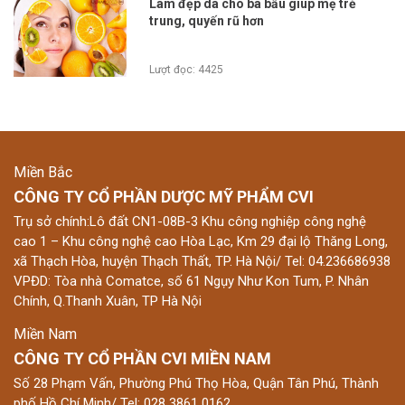
Làm đẹp da cho bà bầu giúp mẹ trẻ
trung, quyến rũ hơn
Lượt đọc: 4425
Miền Bắc
CÔNG TY CỔ PHẦN DƯỢC MỸ PHẨM CVI
Trụ sở chính:Lô đất CN1-08B-3 Khu công nghiệp công nghệ
cao 1 – Khu công nghệ cao Hòa Lạc, Km 29 đại lộ Thăng Long,
xã Thạch Hòa, huyện Thạch Thất, TP. Hà Nội/ Tel: 04.236686938
VPĐD: Tòa nhà Comatce, số 61 Ngụy Như Kon Tum, P. Nhân
Chính, Q.Thanh Xuân, TP Hà Nội
Miền Nam
CÔNG TY CỔ PHẦN CVI MIỀN NAM
Số 28 Phạm Vấn, Phường Phú Thọ Hòa, Quận Tân Phú, Thành
phố Hồ Chí Minh/ Tel: 028 3861 0162