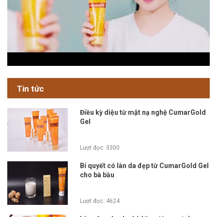
Tin tức
Điều kỳ diệu từ mặt nạ nghệ CumarGold
Gel
Lượt đọc: 3300
Bí quyết có làn da đẹp từ CumarGold Gel
cho bà bầu
Lượt đọc: 4624