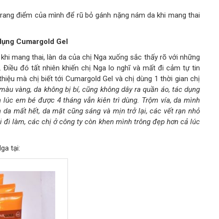
trang điểm của mình để rũ bỏ gánh nặng nám da khi mang thai
 dụng Cumargold Gel
 khi mang thai, làn da của chị Nga xuống sắc thấy rõ với những
Điều đó tất nhiên khiến chị Nga lo nghĩ và mất đi cảm tự tin
thiệu mà chị biết tới Cumargold Gel và chị dùng 1 thời gian chị
màu vàng, da không bị bí, cũng không dây ra quần áo, tác dụng
n lúc em bé được 4 tháng vẫn kiên trì dùng. Trộm vía, da mình
ên da mất hết, da mặt cũng sáng và mịn trở lại, các vết rạn nhỏ
i đi làm, các chị ở công ty còn khen mình trông đẹp hơn cả lúc
ga tại: