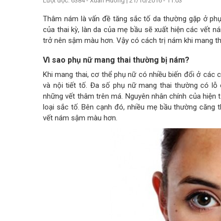
Lượt đọc: 6384 - Xuan Huong
|
21/10/2016 - 11:03
Thâm nám là vấn đề tăng sắc tố da thường gặp ở phụ
của thai kỳ, làn da của mẹ bầu sẽ xuất hiện các vết 
trở nên sậm màu hơn. Vậy có cách trị nám khi mang th
Vì sao phụ nữ mang thai thường bị nám?
Khi mang thai, cơ thể phụ nữ có nhiều biến đổi ở các 
và nội tiết tố. Đa số phụ nữ mang thai thường có lỗ
những vết thâm trên má. Nguyên nhân chính của hiện tư
loại sắc tố. Bên cạnh đó, nhiều mẹ bầu thường căng 
vết nám sậm màu hơn.