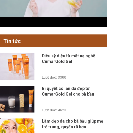
Tin tức
Điều kỳ diệu từ mặt nạ nghệ
CumarGold Gel
Lượt đọc: 3300
Bí quyết có làn da đẹp từ
CumarGold Gel cho bà bầu
Lượt đọc: 4623
Làm đẹp da cho bà bầu giúp mẹ
trẻ trung, quyến rũ hơn