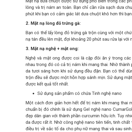
Mặt nạ dưa chuột được sử dụng phổ biến trong các ph
lông và trị nám an toàn. Bạn chỉ cần rửa sạch dưa ch
phút khi bạn có cảm giác lát dưa chuột khô hơn thì bạn
2. Mặt nạ lòng đỏ trứng gà:
Bạn có thể lấy lòng đỏ trứng gà trộn cùng với một ch
nạ tán đều lên mặt, đợi khoảng 20 phút sau rửa lại với
3. Mặt nạ nghệ + mật ong:
Nghệ và mật ong được coi là cặp đôi ăn ý trong cá
nhau trong đó có cả trị nám khi mang thai. Nhờ thành
da tươi sáng hơn khi sử dụng đều đặn. Bạn có thể dùn
trộn đều sẽ được một hỗn hợp sánh mịn. Sử dụng mặt 
được kết quả tốt nhất.
Sử dụng sản phẩm có chứa Tinh nghệ nano
Một cách đơn giản hơn hết để trị nám khi mang thai 
chuẩn bị đó chính là sử dụng Gel nghệ nano CumarGold
đẹp dân gian với thành phần curcumin hữu ích. Tuy nh
da được rất ít. Nhờ công nghệ nano tiên tiến, tinh chấ
điều trị về sắc tố da cho phụ nữ mang thai và sau sinh