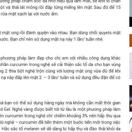
ương pháp chăm sóc da nhờ hiệu quả làm mát, se khít lỗ chân
uột và thái lát mỏng rồi đắp từng miếng lên mặt. Sau đó để 15
 rửa mặt sạch lại với nước ấm.
út mật ong rồi đánh quyện vào nhau. Bạn dùng chổi quyets mặt
 nước. Bạn chỉ nên sử dụng mặt nạ này 1 lần/ tuần nhé.
c phương pháp làm đẹp cho chị em với nhiều công dụng khác
 phần curcumin trong nghệ sẽ cải thiện sắc tố da cho bạn vùng
g 2 thìa bột nghệ trộn cùng với lượng mật ong vừa đủ để khi
nạ này đắp lên mặt 2 – 3 lần/ tuần và sử dụng đều đặn để có
mà bạn có thể sử dụng hàng ngày mà không cần mất thời gian
 Gel. Nghệ vàng được biết tới từ lâu là một phương pháp làm
iên curcumin trong nghệ chỉ chiếm khoảng 3% nên hấp thu qua
t từ nghệ – curcumin đã tiến thêm một bước tiến mới trong việc
. Hắc sắc tố melanin sẽ dễ dàng bị hấp thụ và đào thải khỏi da