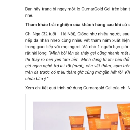
Bạn hãy trang bị ngay một lọ CumarGold Gel trên bàn 
nhé.
Tham khảo trải nghiệm của khách hàng sau khi sử
Chị Nga (32 tuổi – Hà Nội), Giống như nhiều người, sau
nếp da nhăn nhèo cùng nhiều vết thâm nám xuất hiện. 
trong giao tiếp với mọi người. Và nhờ 1 người bạn giới 
rất hài lòng:
“Mình bôi lên da thấy gel cũng nhanh mất 
thì thấy rõ nên yên tâm lắm. Mình dùng từ khi bầu đế
giờ ngon nghẻ trở lại rồi (cười), các vết thâm, sạm tr
trên da trước có màu thâm giờ cũng mờ gần hết rồi. Kh
chưa bầu ý.”
Xem chi tiết quá trình sử dụng Cumargold Gel của chị N