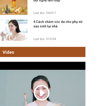
bột nghệ làm đẹp
Lượt đọc: 542917
4 Cách chăm sóc da cho phụ nữ
sau sinh tại nhà
Lượt đọc: 515238
Video