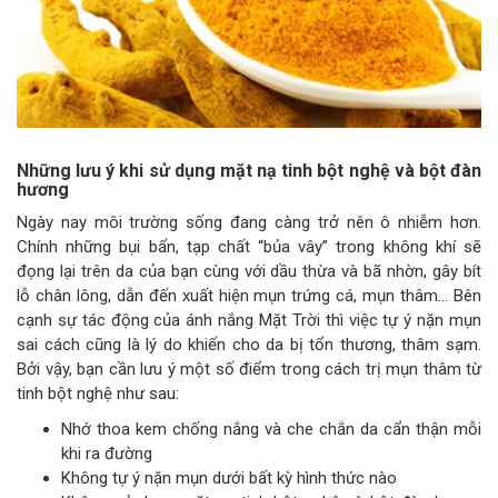
Những lưu ý khi sử dụng mặt nạ tinh bột nghệ và bột đàn
hương
Ngày nay môi trường sống đang càng trở nên ô nhiễm hơn.
Chính những bụi bẩn, tạp chất “bủa vây” trong không khí sẽ
đọng lại trên da của bạn cùng với dầu thừa và bã nhờn, gây bít
lỗ chân lông, dẫn đến xuất hiện mụn trứng cá, mụn thâm… Bên
cạnh sự tác động của ánh nắng Mặt Trời thì việc tự ý nặn mụn
sai cách cũng là lý do khiến cho da bị tổn thương, thâm sạm.
Bởi vậy, bạn cần lưu ý một số điểm trong cách trị mụn thâm từ
tinh bột nghệ như sau:
Nhớ thoa kem chống nắng và che chắn da cẩn thận mỗi
khi ra đường
Không tự ý nặn mụn dưới bất kỳ hình thức nào