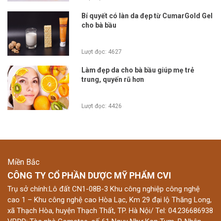
Bí quyết có làn da đẹp từ CumarGold Gel
cho bà bầu
Lượt đọc: 4627
Làm đẹp da cho bà bầu giúp mẹ trẻ
trung, quyến rũ hơn
Lượt đọc: 4426
Miền Bắc
CÔNG TY CỔ PHẦN DƯỢC MỸ PHẨM CVI
Trụ sở chính:Lô đất CN1-08B-3 Khu công nghiệp công nghệ
cao 1 – Khu công nghệ cao Hòa Lạc, Km 29 đại lộ Thăng Long,
xã Thạch Hòa, huyện Thạch Thất, TP. Hà Nội/ Tel: 04.236686938