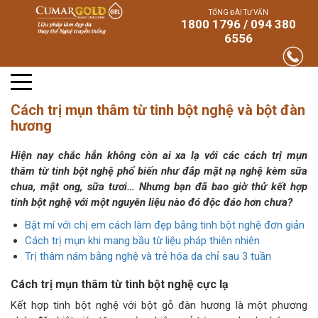
TỔNG ĐÀI TƯ VẤN
1800 1796 / 094 380
6556
Cách trị mụn thâm từ tinh bột nghệ và bột đàn
hương
Hiện nay chắc hẳn không còn ai xa lạ với các cách trị mụn
thâm từ tinh bột nghệ phổ biến như đắp mặt nạ nghệ kèm sữa
chua, mật ong, sữa tươi… Nhưng bạn đã bao giờ thử kết hợp
tinh bột nghệ với một nguyên liệu nào đó độc đáo hơn chưa?
Bật mí với chị em cách làm đẹp bằng tinh bột nghệ đơn giản
Cách trị mụn khi mang bầu từ liệu pháp thiên nhiên
Trị thâm nám bằng nghệ và trẻ hóa da chỉ sau 3 tuần
Cách trị mụn thâm từ tinh bột nghệ cực lạ
Kết hợp tinh bột nghệ với bột gỗ đàn hương là một phương