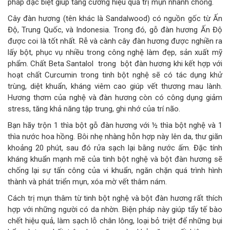
pháp đặc biệt giúp tăng cường hiệu quả trị mụn nhanh chóng.
Cây đàn hương (tên khác là Sandalwood) có nguồn gốc từ Ấn
Độ, Trung Quốc, và Indonesia. Trong đó, gỗ đàn hương Ấn Độ
được coi là tốt nhất. Rễ và cành cây đàn hương được nghiền ra
lấy bột, phục vụ nhiều trong công nghệ làm đẹp, sản xuất mỹ
phẩm. Chất Beta Santalol trong bột đàn hương khi kết hợp với
hoạt chất Curcumin trong tinh bột nghệ sẽ có tác dụng khử
trùng, diệt khuẩn, kháng viêm cao giúp vết thương mau lành.
Hương thơm của nghệ và đàn hương còn có công dụng giảm
stress, tăng khả năng tập trung, ghi nhớ của trí não.
Bạn hãy trộn 1 thìa bột gỗ đàn hương với ½ thìa bột nghệ và 1
thìa nước hoa hồng. Bôi nhẹ nhàng hỗn hợp này lên da, thư giãn
khoảng 20 phút, sau đó rửa sạch lại bằng nước ấm. Đặc tính
kháng khuẩn mạnh mẽ của tinh bột nghệ và bột đàn hương sẽ
chống lại sự tấn công của vi khuẩn, ngăn chặn quá trình hình
thành và phát triển mụn, xóa mờ vết thâm nám.
Cách trị mụn thâm từ tinh bột nghệ và bột đàn hương rất thích
hợp với những người có da nhờn. Biện pháp này giúp tẩy tế bào
chết hiệu quả, làm sạch lỗ chân lông, loại bỏ triệt để những bụi