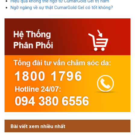
Hiệu quả không thể ngờ từ CumarGold Gel trị nám
Ngỡ ngàng về sự thật CumarGold Gel có tốt không?
Bài viết xem nhiều nhất