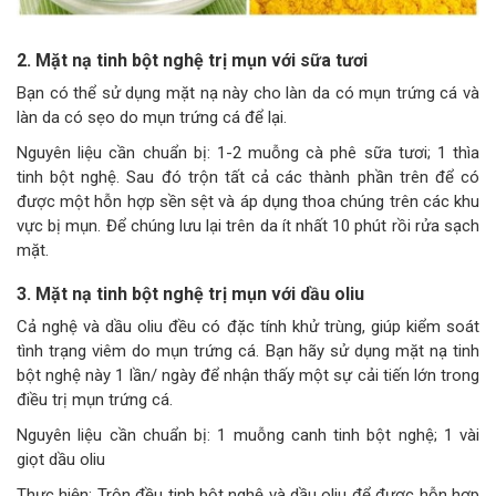
2. Mặt nạ tinh bột nghệ trị mụn với sữa tươi
Bạn có thể sử dụng mặt nạ này cho làn da có mụn trứng cá và
làn da có sẹo do mụn trứng cá để lại.
Nguyên liệu cần chuẩn bị: 1-2 muỗng cà phê sữa tươi; 1 thìa
tinh bột nghệ. Sau đó trộn tất cả các thành phần trên để có
được một hỗn hợp sền sệt và áp dụng thoa chúng trên các khu
vực bị mụn. Để chúng lưu lại trên da ít nhất 10 phút rồi rửa sạch
mặt.
3. Mặt nạ tinh bột nghệ trị mụn với dầu oliu
Cả nghệ và dầu oliu đều có đặc tính khử trùng, giúp kiểm soát
tình trạng viêm do mụn trứng cá. Bạn hãy sử dụng mặt nạ tinh
bột nghệ này 1 lần/ ngày để nhận thấy một sự cải tiến lớn trong
điều trị mụn trứng cá.
Nguyên liệu cần chuẩn bị: 1 muỗng canh tinh bột nghệ; 1 vài
giọt dầu oliu
Thực hiện: Trộn đều tinh bột nghệ và dầu oliu để được hỗn hợp