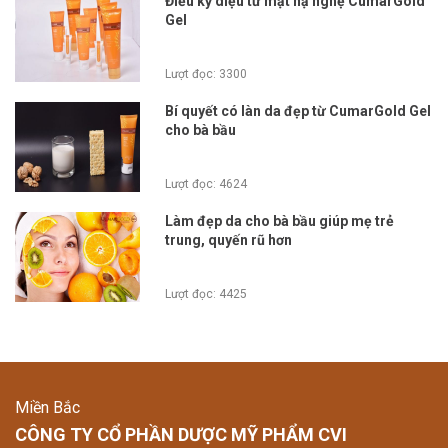
Điều kỳ diệu từ mặt nạ nghệ CumarGold
Gel
Lượt đọc: 3300
Bí quyết có làn da đẹp từ CumarGold Gel
cho bà bầu
Lượt đọc: 4624
Làm đẹp da cho bà bầu giúp mẹ trẻ
trung, quyến rũ hơn
Lượt đọc: 4425
Miền Bắc
CÔNG TY CỔ PHẦN DƯỢC MỸ PHẨM CVI