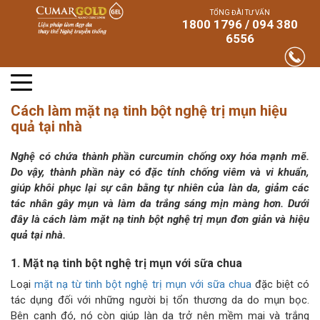
TỔNG ĐÀI TƯ VẤN
1800 1796 / 094 380
6556
Cách làm mặt nạ tinh bột nghệ trị mụn hiệu
quả tại nhà
Nghệ có chứa thành phần curcumin chống oxy hóa mạnh mẽ.
Do vậy, thành phần này có đặc tính chống viêm và vi khuẩn,
giúp khôi phục lại sự cân bằng tự nhiên của làn da, giảm các
tác nhân gây mụn và làm da trắng sáng mịn màng hơn. Dưới
đây là cách làm mặt nạ tinh bột nghệ trị mụn đơn giản và hiệu
quả tại nhà.
1. Mặt nạ tinh bột nghệ trị mụn với sữa chua
Loại
mặt nạ từ tinh bột nghệ trị mụn với sữa chua
đặc biệt có
tác dụng đối với những người bị tổn thương da do mụn bọc.
Bên cạnh đó, nó còn giúp làn da trở nên mềm mại và trắng