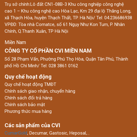
Trụ sở chính:Lô đất CN1-08B-3 Khu công nghiệp công nghệ
cao 1 – Khu công nghệ cao Hòa Lạc, Km 29 đại lộ Thăng Long,
xã Thạch Hòa, huyện Thạch Thất, TP. Hà Nội/ Tel: 04.236686938
VPĐD: Tòa nhà Comatce, số 61 Ngụy Như Kon Tum, P. Nhân
Chính, Q.Thanh Xuân, TP Hà Nội
Miền Nam
CÔNG TY CỔ PHẦN CVI MIỀN NAM
Số 28 Phạm Vấn, Phường Phú Thọ Hòa, Quận Tân Phú, Thành
phố Hồ Chí Minh/ Tel: 028 3861 0162
Quy chế hoạt động
Quy chế hoạt động TMĐT
Chính sách giao nhận, chuyển hàng
Chính sách đổi trả hàng
Chính sách bảo mật
Phương thức mua hàng
Các sản phẩm của CVI
CumarGold
, Decumar, Gastosic, Heposal,…