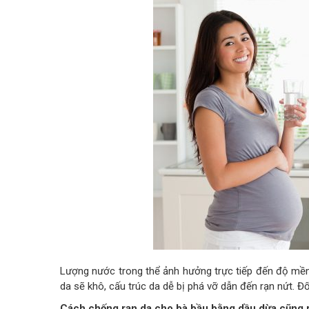
Lượng nước trong thể ảnh hưởng trực tiếp đến độ mềm
da sẽ khô, cấu trúc da dễ bị phá vỡ dẫn đến rạn nứt. Đối
Cách chống rạn da cho bà bầu bằng dầu dừa cũng r