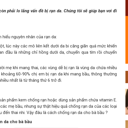
n phải lo lắng vấn đề bị rạn da. Chúng tôi sẽ giúp bạn vơi đi
m hiểu nguyên nhân của rạn da:
ột, lúc này các mô liên kết dưới da bi căng giãn quá mức khiến
 ban đầu là những chỉ hồng dưới da, chuyển qua tím rồi chuyển
ời mẹ khi mang thai, các vùng dễ bị rạn là vùng da chứa nhiều
 khoảng 60-90% chị em bị rạn da khi mang bầu, thông thường
hiều nhất là từ tháng thứ 6 trở đi.
g sản phẩm kem chống rạn hoặc dùng sản phẩm chứa vitamin E.
o các mẹ bầu, nhưng sự thật hiệu quả chống rạn da của các loại
đến thai nhi. Vậy đâu là cách chống rạn da cho bà bầu ?
ạn da cho bà bầu