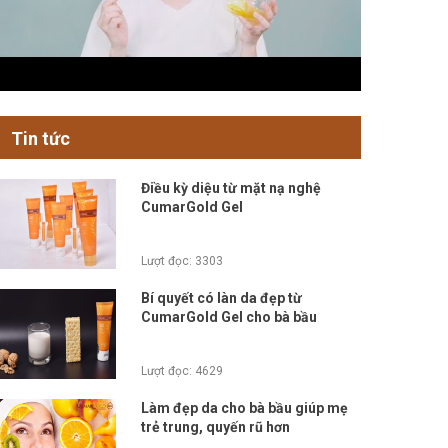
Tin tức
Điều kỳ diệu từ mặt nạ nghệ
CumarGold Gel
Lượt đọc: 3303
Bí quyết có làn da đẹp từ
CumarGold Gel cho bà bầu
Lượt đọc: 4629
Làm đẹp da cho bà bầu giúp mẹ
trẻ trung, quyến rũ hơn