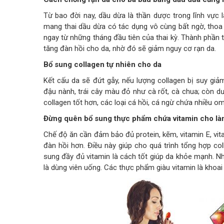
Từ bao đời nay, dầu dừa là thần dược trong lĩnh vực 
mang thai dầu dừa có tác dụng vô cùng bất ngờ, tho
ngay từ những tháng đầu tiên của thai kỳ. Thành phần
tăng đàn hồi cho da, nhờ đó sẽ giảm nguy cơ rạn da.
Bổ sung collagen tự nhiên cho da
Kết cấu da sẽ đứt gẫy, nếu lượng collagen bị suy gi
đậu nành, trái cây màu đỏ như cà rốt, cà chua; còn dưa
collagen tốt hơn, các loại cá hồi, cá ngừ chứa nhiều o
Đừng quên bổ sung thực phẩm chứa vitamin cho là
Chế độ ăn cần đảm bảo đủ protein, kẽm, vitamin E, vita
đàn hồi hơn. Điều này giúp cho quá trình tổng hợp col
sung đầy đủ vitamin là cách tốt giúp da khỏe mạnh. 
là dùng viên uống. Các thực phẩm giàu vitamin là khoai l