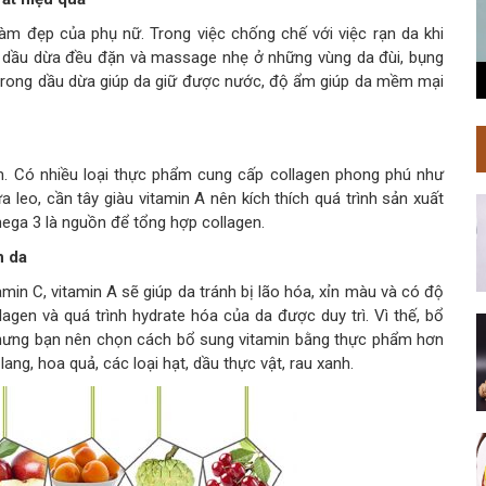
làm đẹp của phụ nữ. Trong việc chống chế với việc rạn da khi
a dầu dừa đều đặn và massage nhẹ ở những vùng da đùi, bụng
 trong dầu dừa giúp da giữ được nước, độ ẩm giúp da mềm mại
ảm. Có nhiều loại thực phẩm cung cấp collagen phong phú như
 leo, cần tây giàu vitamin A nên kích thích quá trình sản xuất
mega 3 là nguồn để tổng hợp collagen.
n da
min C, vitamin A sẽ giúp da tránh bị lão hóa, xỉn màu và có độ
lagen và quá trình hydrate hóa của da được duy trì. Vì thế, bổ
Nhưng bạn nên chọn cách bổ sung vitamin bằng thực phẩm hơn
ang, hoa quả, các loại hạt, dầu thực vật, rau xanh.