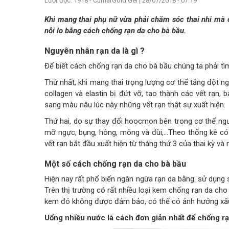
Lượt đọc: 1918 - CumarGold Gel
|
28/07/2018 - 07:19
Khi mang thai phụ nữ vừa phải chăm sóc thai nhi mà cò
nỗi lo bằng cách chống rạn da cho bà bầu.
Nguyên nhân rạn da là gì ?
Để biết cách chống rạn da cho bà bầu chúng ta phải tì
Thứ nhất, khi mang thai trọng lượng cơ thể tăng đột ng
collagen và elastin bị đứt vỡ, tạo thành các vết rạn,
sang màu nâu lúc này những vết rạn thật sự xuất hiện.
Thứ hai, do sự thay đổi hoocmon bên trong cơ thể ngư
mỡ ngực, bụng, hông, mông và đùi,…Theo thống kê có
vết rạn bắt đầu xuất hiện từ tháng thứ 3 của thai kỳ và n
Một số cách chống rạn da cho bà bầu
Hiện nay rất phổ biến ngăn ngừa rạn da bằng: sử dụn
Trên thị trường có rất nhiều loại kem chống rạn da ch
kem đó không được đảm bảo, có thể có ảnh hưởng xấu 
Uống nhiều nước là cách đơn giản nhất để chống r