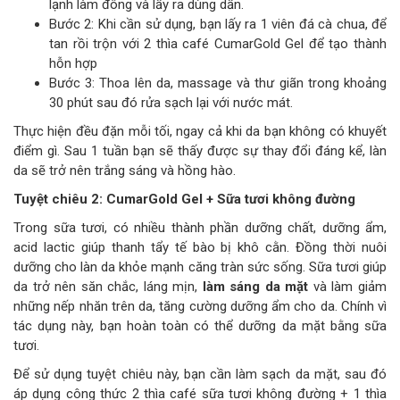
lạnh làm đông và lấy ra dùng dần.
Bước 2: Khi cần sử dụng, bạn lấy ra 1 viên đá cà chua, để
tan rồi trộn với 2 thìa café CumarGold Gel để tạo thành
hỗn hợp
Bước 3: Thoa lên da, massage và thư giãn trong khoảng
30 phút sau đó rửa sạch lại với nước mát.
Thực hiện đều đặn mỗi tối, ngay cả khi da bạn không có khuyết
điểm gì. Sau 1 tuần bạn sẽ thấy được sự thay đổi đáng kể, làn
da sẽ trở nên trắng sáng và hồng hào.
Tuyệt chiêu 2: CumarGold Gel + Sữa tươi không đường
Trong sữa tươi, có nhiều thành phần dưỡng chất, dưỡng ẩm,
acid lactic giúp thanh tẩy tế bào bị khô cằn. Đồng thời nuôi
dưỡng cho làn da khỏe mạnh căng tràn sức sống. Sữa tươi giúp
da trở nên săn chắc, láng mịn,
làm sáng da mặt
và làm giảm
những nếp nhăn trên da, tăng cường dưỡng ẩm cho da. Chính vì
tác dụng này, bạn hoàn toàn có thể dưỡng da mặt bằng sữa
tươi.
Để sử dụng tuyệt chiêu này, bạn cần làm sạch da mặt, sau đó
áp dụng công thức 2 thìa café sữa tươi không đường + 1 thìa