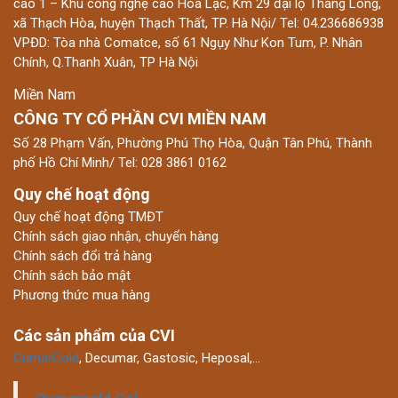
cao 1 – Khu công nghệ cao Hòa Lạc, Km 29 đại lộ Thăng Long,
xã Thạch Hòa, huyện Thạch Thất, TP. Hà Nội/ Tel: 04.236686938
VPĐD: Tòa nhà Comatce, số 61 Ngụy Như Kon Tum, P. Nhân
Chính, Q.Thanh Xuân, TP Hà Nội
Miền Nam
CÔNG TY CỔ PHẦN CVI MIỀN NAM
Số 28 Phạm Vấn, Phường Phú Thọ Hòa, Quận Tân Phú, Thành
phố Hồ Chí Minh/ Tel: 028 3861 0162
Quy chế hoạt động
Quy chế hoạt động TMĐT
Chính sách giao nhận, chuyển hàng
Chính sách đổi trả hàng
Chính sách bảo mật
Phương thức mua hàng
Các sản phẩm của CVI
CumarGold
, Decumar, Gastosic, Heposal,…