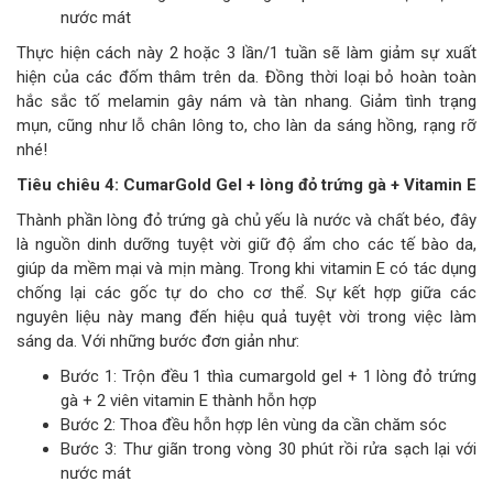
nước mát
Thực hiện cách này 2 hoặc 3 lần/1 tuần sẽ làm giảm sự xuất
hiện của các đốm thâm trên da. Đồng thời loại bỏ hoàn toàn
hắc sắc tố melamin gây nám và tàn nhang. Giảm tình trạng
mụn, cũng như lỗ chân lông to, cho làn da sáng hồng, rạng rỡ
nhé!
Tiêu chiêu 4: CumarGold Gel + lòng đỏ trứng gà + Vitamin E
Thành phần lòng đỏ trứng gà chủ yếu là nước và chất béo, đây
là nguồn dinh dưỡng tuyệt vời giữ độ ẩm cho các tế bào da,
giúp da mềm mại và mịn màng. Trong khi vitamin E có tác dụng
chống lại các gốc tự do cho cơ thể. Sự kết hợp giữa các
nguyên liệu này mang đến hiệu quả tuyệt vời trong việc làm
sáng da. Với những bước đơn giản như:
Bước 1: Trộn đều 1 thìa cumargold gel + 1 lòng đỏ trứng
gà + 2 viên vitamin E thành hỗn hợp
Bước 2: Thoa đều hỗn hợp lên vùng da cần chăm sóc
Bước 3: Thư giãn trong vòng 30 phút rồi rửa sạch lại với
nước mát