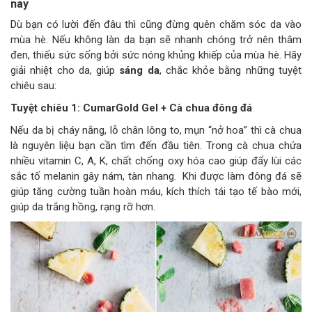
nay
Dù bạn có lười đến đâu thì cũng đừng quên chăm sóc da vào
mùa hè. Nếu không làn da bạn sẽ nhanh chóng trở nên thâm
đen, thiếu sức sống bởi sức nóng khủng khiếp của mùa hè. Hãy
giải nhiệt cho da, giúp
sáng da
, chắc khỏe bằng những tuyệt
chiêu sau:
Tuyệt chiêu 1: CumarGold Gel + Cà chua đông đá
Nếu da bị cháy nắng, lỗ chân lông to, mụn “nở hoa” thì cà chua
là nguyên liệu bạn cần tìm đến đầu tiên. Trong cà chua chứa
nhiều vitamin C, A, K, chất chống oxy hóa cao giúp đẩy lùi các
sắc tố melanin gây nám, tàn nhang. Khi được làm đông đá sẽ
giúp tăng cường tuần hoàn máu, kích thích tái tạo tế bào mới,
giúp da trắng hồng, rạng rỡ hơn.