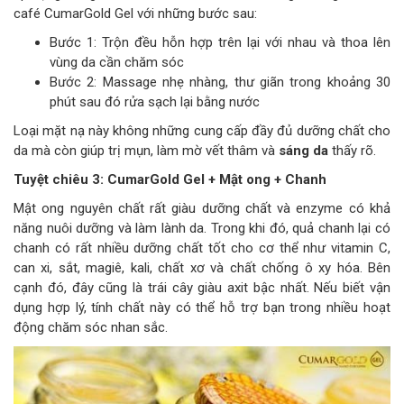
café CumarGold Gel với những bước sau:
Bước 1: Trộn đều hỗn hợp trên lại với nhau và thoa lên
vùng da cần chăm sóc
Bước 2: Massage nhẹ nhàng, thư giãn trong khoảng 30
phút sau đó rửa sạch lại bằng nước
Loại mặt nạ này không những cung cấp đầy đủ dưỡng chất cho
da mà còn giúp trị mụn, làm mờ vết thâm và
sáng da
thấy rõ.
Tuyệt chiêu 3: CumarGold Gel + Mật ong + Chanh
Mật ong nguyên chất rất giàu dưỡng chất và enzyme có khả
năng nuôi dưỡng và làm lành da. Trong khi đó, quả chanh lại có
chanh có rất nhiều dưỡng chất tốt cho cơ thể như vitamin C,
can xi, sắt, magiê, kali, chất xơ và chất chống ô xy hóa. Bên
cạnh đó, đây cũng là trái cây giàu axit bậc nhất. Nếu biết vận
dụng hợp lý, tính chất này có thể hỗ trợ bạn trong nhiều hoạt
động chăm sóc nhan sắc.