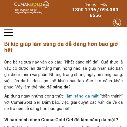
TỔNG ĐÀI TƯ VẤN
1800 1796 / 094 380
6556
Bí kíp giúp làm sáng da dễ dàng hơn bao giờ
hết
Ông bà ta xưa nay vẫn có câu: “Nhất dáng nhì da”. Quả thực là
vậy, có được làn da trắng mịn, hồng hào, sẽ giúp nhan sắc bạn
ghi điểm thêm vài phần. Nhưng trong những ngày hè nắng nóng,
việc làn da bị đen sạm sẽ khiến bạn lao đao tìm cách khắc
phục. Vậy làm thế nào để
sáng da
?
Áp dụng ngay những công thức
làm sáng da mặt
“thần thánh”
với CumarGold Gel. Đảm bảo, việc giải quyết các vấn đề về da
sẽ trở nên dễ dàng hơn bao giờ hết.
Vì sao mình chọn CumarGold Gel để làm sáng da mặt?