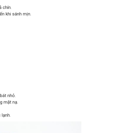
 chín.
ến khi sánh mịn.
bát nhỏ.
g mặt nạ.
 lạnh.