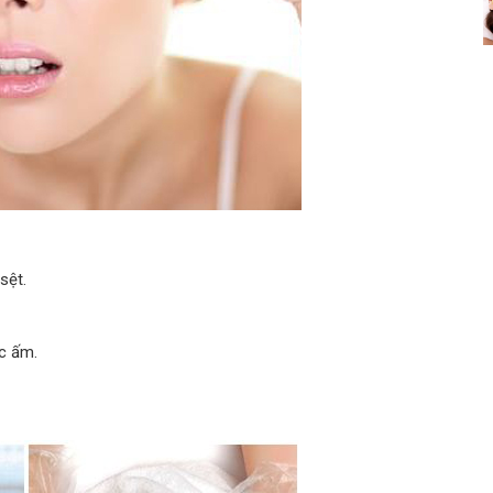
sệt.
c ấm.