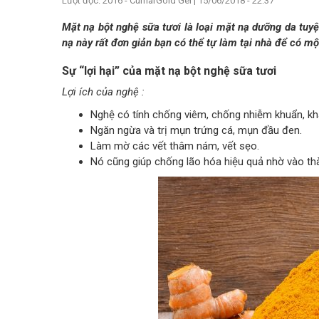
Lượt đọc: 2016 - CumarGold Gel
|
15/06/2018 - 22:37
Mặt nạ bột nghệ sữa tươi là loại mặt nạ dưỡng da tuy
nạ này rất đơn giản bạn có thể tự làm tại nhà để có mộ
Sự “lợi hại” của mặt nạ bột nghệ sữa tươi
Lợi ích của nghệ :
Nghệ có tính chống viêm, chống nhiễm khuẩn, kh
Ngăn ngừa và trị mụn trứng cá, mụn đầu đen.
Làm mờ các vết thâm nám, vết sẹo.
Nó cũng giúp chống lão hóa hiệu quả nhờ vào th