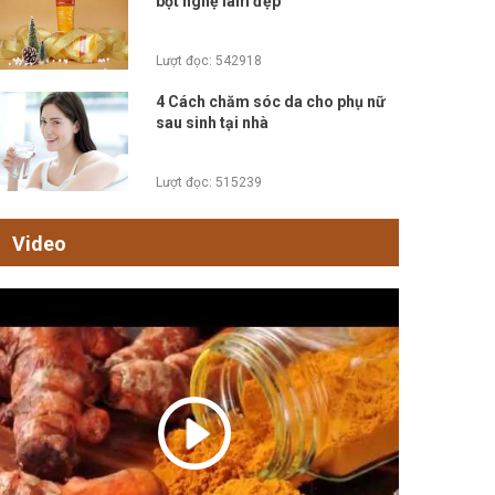
bột nghệ làm đẹp
Lượt đọc: 542918
4 Cách chăm sóc da cho phụ nữ
sau sinh tại nhà
Lượt đọc: 515239
Video