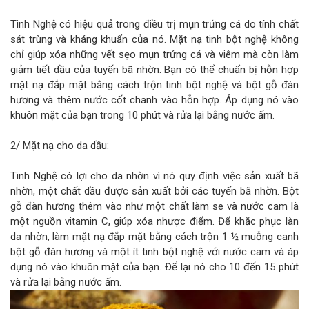
Tinh Nghệ có hiệu quả trong điều trị mụn trứng cá do tính chất
sát trùng và kháng khuẩn của nó. Mặt nạ tinh bột nghệ không
chỉ giúp xóa những vết sẹo mụn trứng cá và viêm mà còn làm
giảm tiết dầu của tuyến bã nhờn. Bạn có thể chuẩn bị hỗn hợp
mặt nạ đắp mặt bằng cách trộn tinh bột nghệ và bột gỗ đàn
hương và thêm nước cốt chanh vào hỗn hợp. Áp dụng nó vào
khuôn mặt của bạn trong 10 phút và rửa lại bằng nước ấm.
2/ Mặt nạ cho da dầu:
Tinh Nghệ có lợi cho da nhờn vì nó quy định việc sản xuất bã
nhờn, một chất dầu được sản xuất bởi các tuyến bã nhờn. Bột
gỗ đàn hương thêm vào như một chất làm se và nước cam là
một nguồn vitamin C, giúp xóa nhược điểm. Để khăc phục làn
da nhờn, làm mặt nạ đắp mặt bằng cách trộn 1 ½ muỗng canh
bột gỗ đàn hương và một ít tinh bột nghệ với nước cam và áp
dụng nó vào khuôn mặt của bạn. Để lại nó cho 10 đến 15 phút
và rửa lại bằng nước ấm.