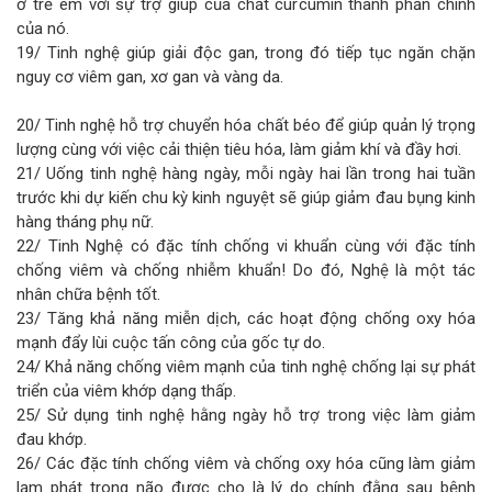
ở trẻ em với sự trợ giúp của chất curcumin thành phần chính
của nó.
19/ Tinh nghệ giúp giải độc gan, trong đó tiếp tục ngăn chặn
nguy cơ viêm gan, xơ gan và vàng da.
20/ Tinh nghệ hỗ trợ chuyển hóa chất béo để giúp quản lý trọng
lượng cùng với việc cải thiện tiêu hóa, làm giảm khí và đầy hơi.
21/ Uống tinh nghệ hàng ngày, mỗi ngày hai lần trong hai tuần
trước khi dự kiến chu kỳ kinh nguyệt sẽ giúp giảm đau bụng kinh
hàng tháng phụ nữ.
22/ Tinh Nghệ có đặc tính chống vi khuẩn cùng với đặc tính
chống viêm và chống nhiễm khuẩn! Do đó, Nghệ là một tác
nhân chữa bệnh tốt.
23/ Tăng khả năng miễn dịch, các hoạt động chống oxy hóa
mạnh đẩy lùi cuộc tấn công của gốc tự do.
24/ Khả năng chống viêm mạnh của tinh nghệ chống lại sự phát
triển của viêm khớp dạng thấp.
25/ Sử dụng tinh nghệ hằng ngày hỗ trợ trong việc làm giảm
đau khớp.
26/ Các đặc tính chống viêm và chống oxy hóa cũng làm giảm
lạm phát trong não được cho là lý do chính đằng sau bệnh