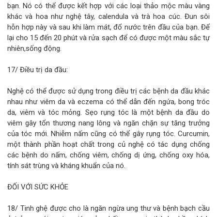
bạn. Nó có thể được kết hợp với các loại thảo mộc màu vàng
khác và hoa như nghệ tây, calendula và trà hoa cúc. Đun sôi
hỗn hợp này và sau khi làm mát, đổ nước trên đầu của bạn. Để
lại cho 15 đến 20 phút và rửa sạch để có được một màu sắc tự
nhiên,sống động.
17/ Điều trị da đầu:
Nghệ có thể được sử dụng trong điều trị các bệnh da đầu khác
nhau như viêm da và eczema có thể dẫn đến ngứa, bong tróc
da, viêm và tóc mỏng. Sẹo rụng tóc là một bệnh da đầu do
viêm gây tổn thương nang lông và ngăn chặn sự tăng trưởng
của tóc mới. Nhiễm nấm cũng có thể gây rụng tóc. Curcumin,
một thành phần hoạt chất trong củ nghệ có tác dụng chống
các bệnh do nấm, chống viêm, chống dị ứng, chống oxy hóa,
tính sát trùng và kháng khuẩn của nó.
ĐỐI VỚI SỨC KHỎE
18/ Tinh ghệ được cho là ngăn ngừa ung thư và bệnh bạch cầu