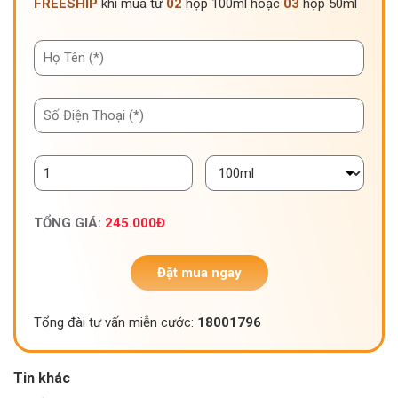
FREESHIP
khi mua từ
02
hộp 100ml hoặc
03
hộp 50ml
TỔNG GIÁ:
245.000
Đ
Đặt mua ngay
Tổng đài tư vấn miễn cước:
18001796
Tin khác