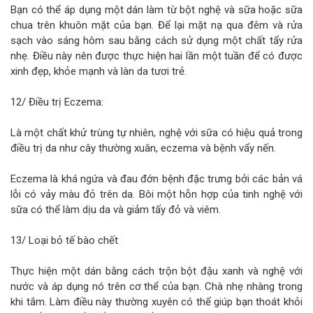
Bạn có thể áp dụng một dán làm từ bột nghệ và sữa hoặc sữa
chua trên khuôn mặt của bạn. Để lại mặt nạ qua đêm và rửa
sạch vào sáng hôm sau bằng cách sử dụng một chất tẩy rửa
nhẹ. Điều này nên được thực hiện hai lần một tuần để có được
xinh đẹp, khỏe mạnh và làn da tươi trẻ.
12/ Điều trị Eczema:
Là một chất khử trùng tự nhiên, nghệ với sữa có hiệu quả trong
điều trị da như cây thường xuân, eczema và bệnh vẩy nến.
Eczema là khá ngứa và đau đớn bệnh đặc trưng bởi các bản vá
lỗi có vảy màu đỏ trên da. Bôi một hỗn hợp của tinh nghệ với
sữa có thể làm dịu da và giảm tấy đỏ và viêm.
13/ Loại bỏ tế bào chết
Thực hiện một dán bằng cách trộn bột đậu xanh và nghệ với
nước và áp dụng nó trên cơ thể của bạn. Chà nhẹ nhàng trong
khi tắm. Làm điều này thường xuyên có thể giúp bạn thoát khỏi