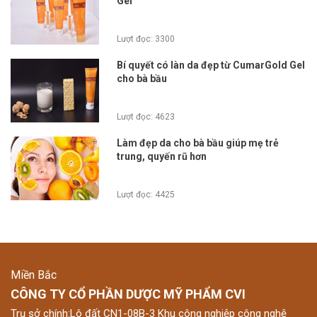
Gel
Lượt đọc: 3300
Bí quyết có làn da đẹp từ CumarGold Gel
cho bà bầu
Lượt đọc: 4623
Làm đẹp da cho bà bầu giúp mẹ trẻ
trung, quyến rũ hơn
Lượt đọc: 4425
Miền Bắc
CÔNG TY CỔ PHẦN DƯỢC MỸ PHẨM CVI
Trụ sở chính:Lô đất CN1-08B-3 Khu công nghiệp công nghệ