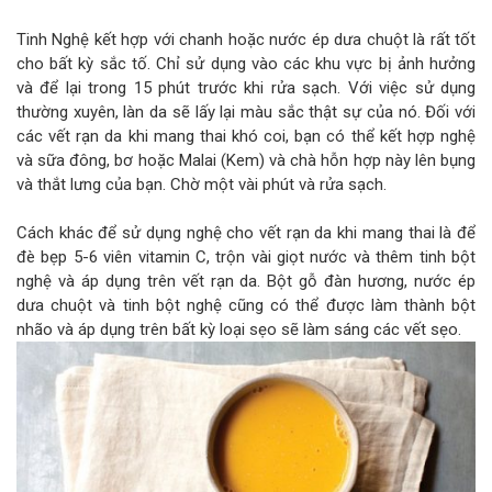
Tinh Nghệ kết hợp với chanh hoặc nước ép dưa chuột là rất tốt
cho bất kỳ sắc tố. Chỉ sử dụng vào các khu vực bị ảnh hưởng
và để lại trong 15 phút trước khi rửa sạch. Với việc sử dụng
thường xuyên, làn da sẽ lấy lại màu sắc thật sự của nó. Đối với
các vết rạn da khi mang thai khó coi, bạn có thể kết hợp nghệ
và sữa đông, bơ hoặc Malai (Kem) và chà hỗn hợp này lên bụng
và thắt lưng của bạn. Chờ một vài phút và rửa sạch.
Cách khác để sử dụng nghệ cho vết rạn da khi mang thai là để
đè bẹp 5-6 viên vitamin C, trộn vài giọt nước và thêm tinh bột
nghệ và áp dụng trên vết rạn da. Bột gỗ đàn hương, nước ép
dưa chuột và tinh bột nghệ cũng có thể được làm thành bột
nhão và áp dụng trên bất kỳ loại sẹo sẽ làm sáng các vết sẹo.