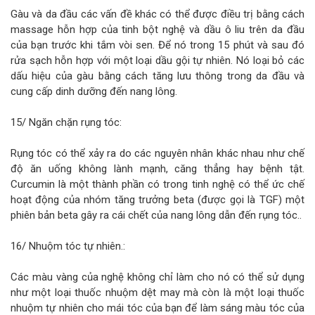
Gàu và da đầu các vấn đề khác có thể được điều trị bằng cách
massage hỗn hợp của tinh bột nghệ và dầu ô liu trên da đầu
của bạn trước khi tắm vòi sen. Để nó trong 15 phút và sau đó
rửa sạch hỗn hợp với một loại dầu gội tự nhiên. Nó loại bỏ các
dấu hiệu của gàu bằng cách tăng lưu thông trong da đầu và
cung cấp dinh dưỡng đến nang lông.
15/ Ngăn chặn rụng tóc:
Rụng tóc có thể xảy ra do các nguyên nhân khác nhau như chế
độ ăn uống không lành mạnh, căng thẳng hay bệnh tật.
Curcumin là một thành phần có trong tinh nghệ có thể ức chế
hoạt động của nhóm tăng trưởng beta (được gọi là TGF) một
phiên bản beta gây ra cái chết của nang lông dẫn đến rụng tóc..
16/ Nhuộm tóc tự nhiên.:
Các màu vàng của nghệ không chỉ làm cho nó có thể sử dụng
như một loại thuốc nhuộm dệt may mà còn là một loại thuốc
nhuộm tự nhiên cho mái tóc của bạn để làm sáng màu tóc của